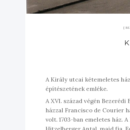
BE
K
A Király utcai kétemeletes ház
építészetének emléke.
A XVI. század végén Bezerédi Bá
házzal Francisco de Courier h
volt. 1703-ban emeletes ház. A
Hitzelberger Antal, majd fia, F