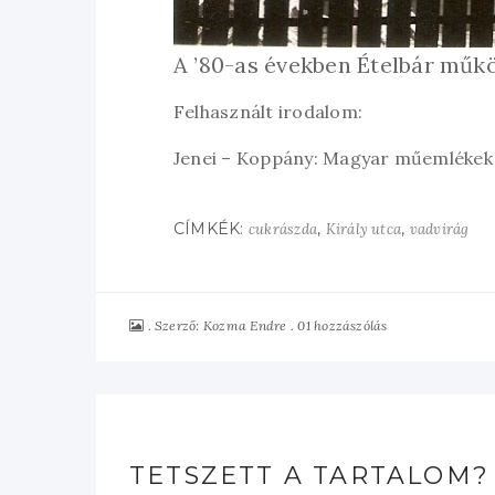
A ’80-as években Ételbár műkö
Felhasznált irodalom:
Jenei – Koppány: Magyar műemlékek 
CÍMKÉK:
,
,
cukrászda
Király utca
vadvirág
Szerző:
01 hozzászólás
Kozma Endre
TETSZETT A TARTALOM?