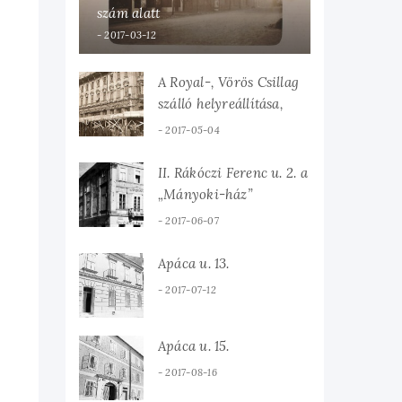
szám alatt
2017-03-12
A Royal-, Vörös Csillag
szálló helyreállítása,
1952
2017-05-04
II. Rákóczi Ferenc u. 2. a
„Mányoki-ház”
2017-06-07
Apáca u. 13.
2017-07-12
Apáca u. 15.
2017-08-16