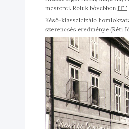
mesterei. Róluk bővebben
ITT
Késő-klasszicizáló homlokzata 
szerencsés eredménye (Réti Jó