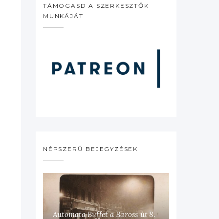
TÁMOGASD A SZERKESZTŐK
MUNKÁJÁT
NÉPSZERŰ BEJEGYZÉSEK
Automata Buffet a Baross út 8.