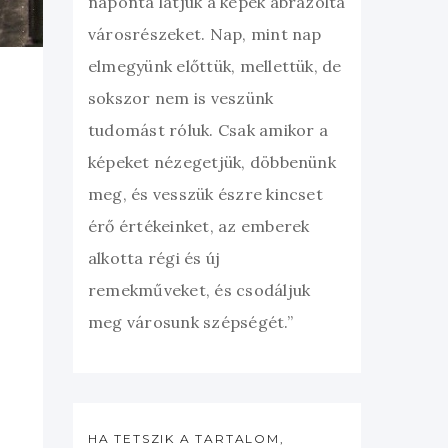
naponta látjuk a képek ábrázolta
városrészeket. Nap, mint nap
elmegyünk előttük, mellettük, de
sokszor nem is veszünk
tudomást róluk. Csak amikor a
képeket nézegetjük, döbbenünk
meg, és vesszük észre kincset
érő értékeinket, az emberek
alkotta régi és új
remekműveket, és csodáljuk
meg városunk szépségét.”
HA TETSZIK A TARTALOM,