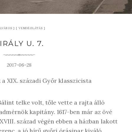
LVÁROS
VENDÉGLÁTÁS
IRÁLY U. 7.
2017-06-28
 a XIX. századi Győr klasszicista
lint telke volt, tőle vette a rajta álló
admérnök kapitány. 1617-ben már az övé
 XVIII. század végén ebben a házban lakott
erenc, a jó hírű győri órásipar kiváló