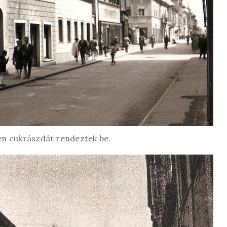
jén cukrászdát rendeztek be.