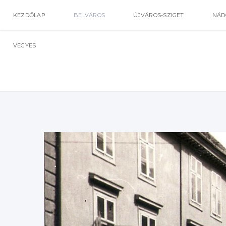
KEZDŐLAP
BELVÁROS
ÚJVÁROS-SZIGET
NÁD
VEGYES