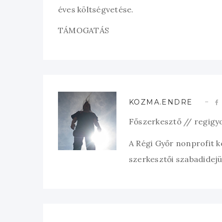
éves költségvetése.
TÁMOGATÁS
KOZMA.ENDRE
Főszerkesztő // regigy
A Régi Győr nonprofit 
szerkesztői szabadidejük