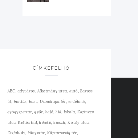
CÍMKEFELHŐ
ABC
adyváros
Alkotmány utca
autó
Baross
út
bontás
busz
Dunakapu tér
emlékmű
gyógyszertár
győr
hajó
híd
iskola
Kazinczy
utca
Kettős híd
kikötő
kioszk
Király utca
Kisfaludy
könyvtár
Köztársaság tér