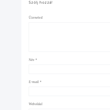
Szólj hozzá!
Üzeneted
Név *
E-mail *
Weboldal