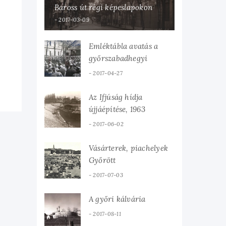
Baross út régi képeslapokon
2017-03-09
Emléktábla avatás a
győrszabadhegyi
tüzérlaktanyában, 1935
2017-04-27
Az Ifjúság hídja
újjáépítése, 1963
2017-06-02
Vásárterek, piachelyek
Győrött
2017-07-03
A győri kálvária
2017-08-11