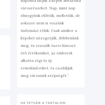
naponta látjuk a képek ábrázolta
városrészeket. Nap, mint nap
elmegyünk előttük, mellettük, de
sokszor nem is veszünk
tudomást róluk. Csak amikor a
képeket nézegetjük, döbbenünk
meg, és vesszük észre kincset
érő értékeinket, az emberek
alkotta régi és új
remekműveket, és csodáljuk
meg városunk szépségét.”
HA TETSZIK A TARTALOM,