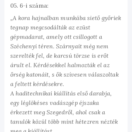
05. 6-i száma:
„A kora hajnalban munkába siető győriek
tegnap megcsodálták az ezüst
gépmadarat, amely ott csillogott a
Széchenyi téren. Szárnyait még nem
szerelték fel, de karcsú törzse is erőt
árult el. Kérdésekkel halmozták el az
őrség katonáit, s ők szívesen válaszoltak
a feltett kérdésekre.
A haditechnikai kiállítás első darabja,
egy léglökéses vadászgép éjszaka
érkezett meg Szegedről, ahol csak a
tanulók közül több mint hétezren nézték
meg a kiállítást.