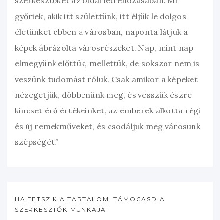
szerkesztőket az oldal létrehozásában. Mi
győriek, akik itt születtünk, itt éljük le dolgos
életünket ebben a városban, naponta látjuk a
képek ábrázolta városrészeket. Nap, mint nap
elmegyünk előttük, mellettük, de sokszor nem is
veszünk tudomást róluk. Csak amikor a képeket
nézegetjük, döbbenünk meg, és vesszük észre
kincset érő értékeinket, az emberek alkotta régi
és új remekműveket, és csodáljuk meg városunk
szépségét.”
HA TETSZIK A TARTALOM, TÁMOGASD A
SZERKESZTŐK MUNKÁJÁT