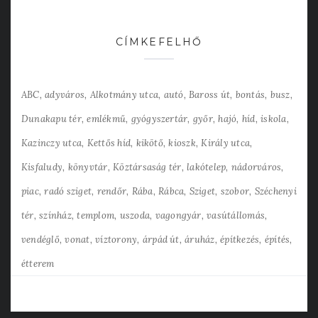
CÍMKEFELHŐ
ABC
adyváros
Alkotmány utca
autó
Baross út
bontás
busz
Dunakapu tér
emlékmű
gyógyszertár
győr
hajó
híd
iskola
Kazinczy utca
Kettős híd
kikötő
kioszk
Király utca
Kisfaludy
könyvtár
Köztársaság tér
lakótelep
nádorváros
piac
radó sziget
rendőr
Rába
Rábca
Sziget
szobor
Széchenyi
tér
színház
templom
uszoda
vagongyár
vasútállomás
vendéglő
vonat
víztorony
árpád út
áruház
építkezés
építés
étterem