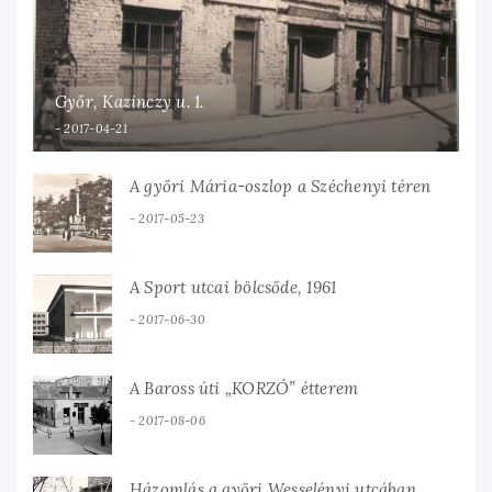
Győr, Kazinczy u. 1.
2017-04-21
A győri Mária-oszlop a Széchenyi téren
2017-05-23
A Sport utcai bölcsőde, 1961
2017-06-30
A Baross úti „KORZÓ” étterem
2017-08-06
Házomlás a győri Wesselényi utcában