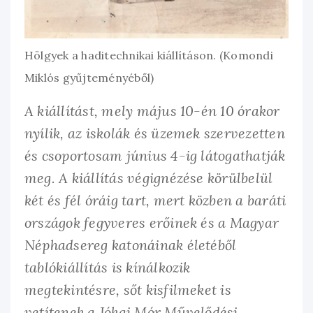
Hölgyek a haditechnikai kiállításon. (Komondi
Miklós gyűjteményéből)
A kiállítást, mely május 10-én 10 órakor
nyílik, az iskolák és üzemek szervezetten
és csoportosam június 4-ig látogathatják
meg. A kiállítás végignézése körülbelül
két és fél óráig tart, mert közben a baráti
országok fegyveres erőinek és a Magyar
Néphadsereg katonáinak életéből
tablókiállítás is kínálkozik
megtekintésre, sőt kisfilmeket is
vetítenek a Jókai Mór Művelődési