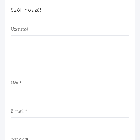
Szólj hozzá!
Üzeneted
Név *
E-mail *
Weboldal