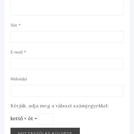
Név *
E-mail *
Weboldal
Kérjük, adja meg a választ számjegyekkel:
kettő × öt =