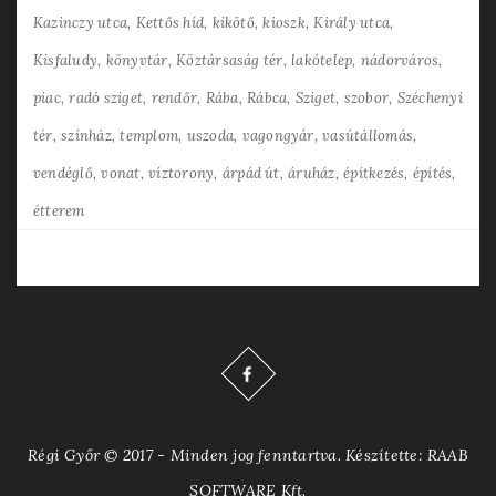
Kazinczy utca
Kettős híd
kikötő
kioszk
Király utca
Kisfaludy
könyvtár
Köztársaság tér
lakótelep
nádorváros
piac
radó sziget
rendőr
Rába
Rábca
Sziget
szobor
Széchenyi
tér
színház
templom
uszoda
vagongyár
vasútállomás
vendéglő
vonat
víztorony
árpád út
áruház
építkezés
építés
étterem
Régi Győr © 2017 - Minden jog fenntartva. Készítette: RAAB
SOFTWARE Kft.