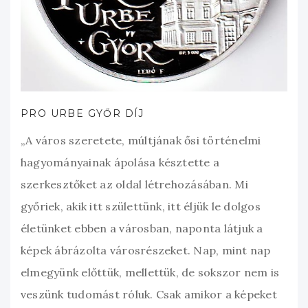
PRO URBE GYŐR DÍJ
„A város szeretete, múltjának ősi történelmi
hagyományainak ápolása késztette a
szerkesztőket az oldal létrehozásában. Mi
győriek, akik itt születtünk, itt éljük le dolgos
életünket ebben a városban, naponta látjuk a
képek ábrázolta városrészeket. Nap, mint nap
elmegyünk előttük, mellettük, de sokszor nem is
veszünk tudomást róluk. Csak amikor a képeket