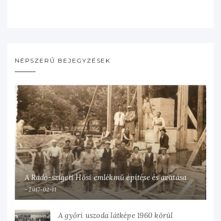
NÉPSZERŰ BEJEGYZÉSEK
A Radó-szigeti Hősi emlékmű építése és avatása
2017-02-11
A győri uszoda látképe 1960 körül