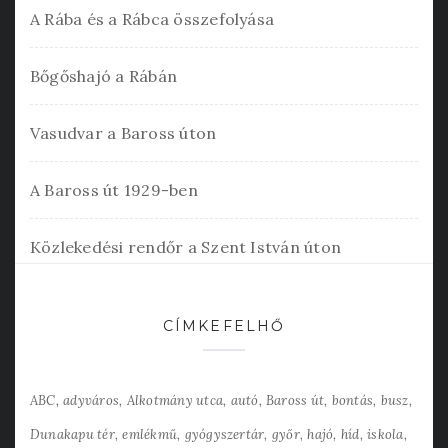
A Rába és a Rábca összefolyása
Bőgőshajó a Rábán
Vasudvar a Baross úton
A Baross út 1929-ben
Közlekedési rendőr a Szent István úton
CÍMKEFELHŐ
ABC
adyváros
Alkotmány utca
autó
Baross út
bontás
busz
Dunakapu tér
emlékmű
gyógyszertár
győr
hajó
híd
iskola