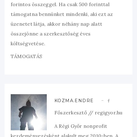
forintos összeggel. Ha csak 500 forinttal
támogatna bennünket mindenki, aki ezt az
üzenetet látja, akkor néhány nap alatt
összejönne a szerkesztőség éves
költségvetése.
TÁMOGATÁS
KOZMA.ENDRE
Főszerkesztő // regigyor.hu
A Régi Győr nonprofit
kezdeményezésként alakult meg 2010-ben. A