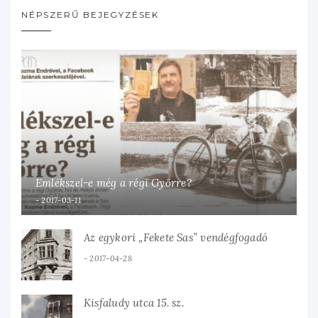
NÉPSZERŰ BEJEGYZÉSEK
Emlékszel-e még a régi Győrre?
2017-03-11
Az egykori „Fekete Sas” vendégfogadó
2017-04-28
Kisfaludy utca 15. sz.