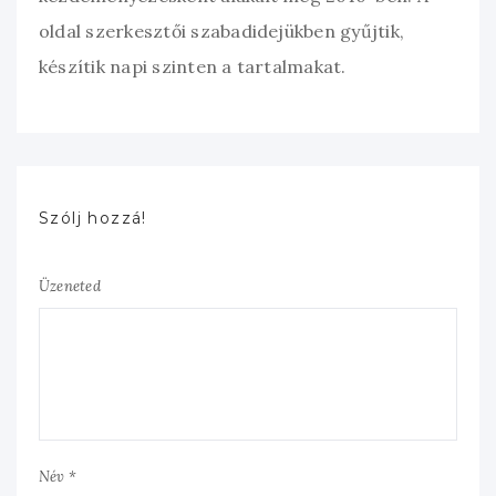
oldal szerkesztői szabadidejükben gyűjtik,
készítik napi szinten a tartalmakat.
Szólj hozzá!
Üzeneted
Név *