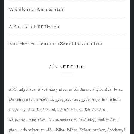
Vasudvar a Baross úton
A Baross út 1929-ben
Közlekedési rendőr a Szent István úton
CÍMKEFELHŐ
ABC
adyváros
Alkotmány utca
autó
Baross út
bontás
busz
Dunakapu tér
emlékmű
gyógyszertár
győr
hajó
híd
iskola
Kazinczy utca
Kettős híd
kikötő
kioszk
Király utca
Kisfaludy
könyvtár
Köztársaság tér
lakótelep
nádorváros
piac
radó sziget
rendőr
Rába
Rábca
Sziget
szobor
Széchenyi