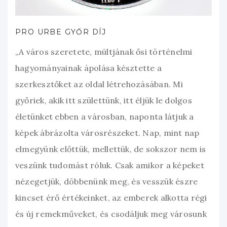
PRO URBE GYŐR DÍJ
„A város szeretete, múltjának ősi történelmi
hagyományainak ápolása késztette a
szerkesztőket az oldal létrehozásában. Mi
győriek, akik itt születtünk, itt éljük le dolgos
életünket ebben a városban, naponta látjuk a
képek ábrázolta városrészeket. Nap, mint nap
elmegyünk előttük, mellettük, de sokszor nem is
veszünk tudomást róluk. Csak amikor a képeket
nézegetjük, döbbenünk meg, és vesszük észre
kincset érő értékeinket, az emberek alkotta régi
és új remekműveket, és csodáljuk meg városunk