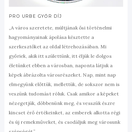
PRO URBE GYŐR DÍJ
„A város szeretete, múltjának ősi történelmi
hagyományainak ápolása késztette a
szerkesztőket az oldal létrehozásában. Mi
győriek, akik itt születtünk, itt éljük le dolgos
életünket ebben a városban, naponta látjuk a
képek ábrázolta városrészeket. Nap, mint nap
elmegyünk előttük, mellettük, de sokszor nem is
veszünk tudomást róluk. Csak amikor a képeket
nézegetjük, döbbenünk meg, és vesszük észre
kincset érő értékeinket, az emberek alkotta régi
és új remekműveket, és csodáljuk meg városunk
szépségét.”