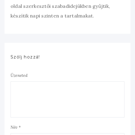
oldal szerkesztői szabadidejükben gyűjtik,
készítik napi szinten a tartalmakat.
Szólj hozzá!
Üzeneted
Név *