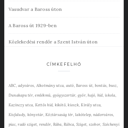
Vasudvar a Baross úton
A Baross út 1929-ben
Közlekedési rendőr a Szent István úton
CÍMKEFELHŐ
ABC
adyváros
Alkotmány utca
autó
Baross út
bontás
busz
Dunakapu tér
emlékmű
gyógyszertár
győr
hajó
híd
iskola
Kazinczy utca
Kettős híd
kikötő
kioszk
Király utca
Kisfaludy
könyvtár
Köztársaság tér
lakótelep
nádorváros
piac
radó sziget
rendőr
Rába
Rábca
Sziget
szobor
Széchenyi