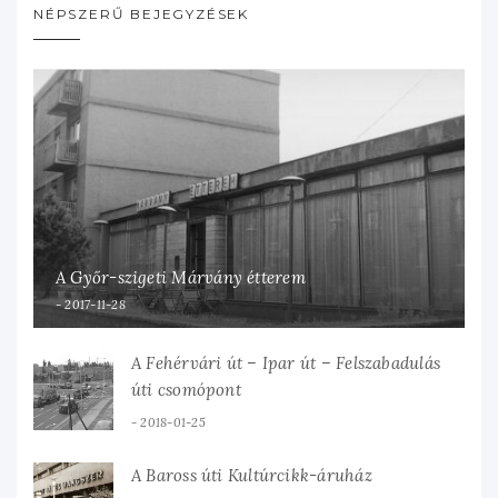
NÉPSZERŰ BEJEGYZÉSEK
A Győr-szigeti Márvány étterem
2017-11-28
A Fehérvári út – Ipar út – Felszabadulás
úti csomópont
2018-01-25
A Baross úti Kultúrcikk-áruház