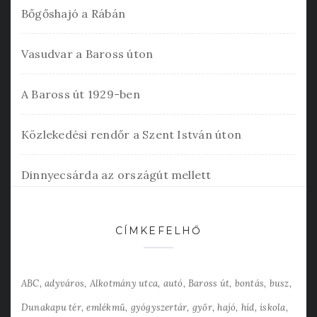
Bőgőshajó a Rábán
Vasudvar a Baross úton
A Baross út 1929-ben
Közlekedési rendőr a Szent István úton
Dinnyecsárda az országút mellett
CÍMKEFELHŐ
ABC
adyváros
Alkotmány utca
autó
Baross út
bontás
busz
Dunakapu tér
emlékmű
gyógyszertár
győr
hajó
híd
iskola