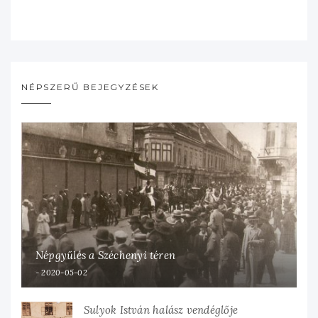
NÉPSZERŰ BEJEGYZÉSEK
Népgyűlés a Széchenyi téren
2020-05-02
Sulyok István halász vendéglője