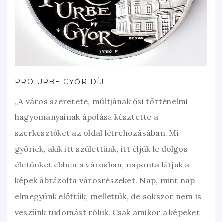
PRO URBE GYŐR DÍJ
„A város szeretete, múltjának ősi történelmi
hagyományainak ápolása késztette a
szerkesztőket az oldal létrehozásában. Mi
győriek, akik itt születtünk, itt éljük le dolgos
életünket ebben a városban, naponta látjuk a
képek ábrázolta városrészeket. Nap, mint nap
elmegyünk előttük, mellettük, de sokszor nem is
veszünk tudomást róluk. Csak amikor a képeket