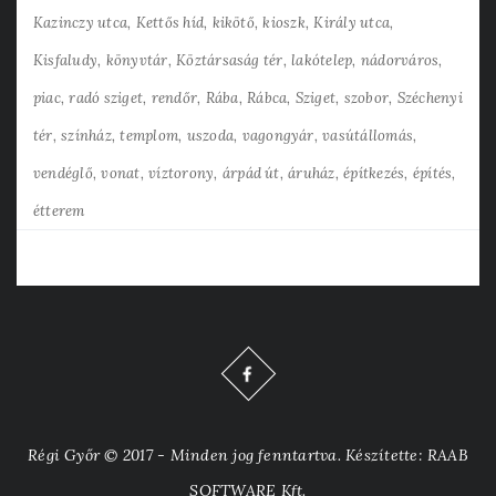
Kazinczy utca
Kettős híd
kikötő
kioszk
Király utca
Kisfaludy
könyvtár
Köztársaság tér
lakótelep
nádorváros
piac
radó sziget
rendőr
Rába
Rábca
Sziget
szobor
Széchenyi
tér
színház
templom
uszoda
vagongyár
vasútállomás
vendéglő
vonat
víztorony
árpád út
áruház
építkezés
építés
étterem
Régi Győr © 2017 - Minden jog fenntartva. Készítette: RAAB
SOFTWARE Kft.