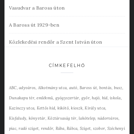
Vasudvar a Baross úton
A Baross út 1929-ben
Közlekedési rendőr a Szent István úton
CÍMKEFELHŐ
ABC
adyváros
Alkotmány utca
autó
Baross út
bontás
busz
Dunakapu tér
emlékmű
gyógyszertár
győr
hajó
híd
iskola
Kazinczy utca
Kettős híd
kikötő
kioszk
Király utca
Kisfaludy
könyvtár
Köztársaság tér
lakótelep
nádorváros
piac
radó sziget
rendőr
Rába
Rábca
Sziget
szobor
Széchenyi