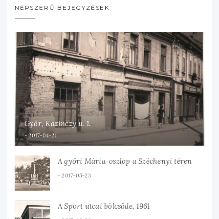
NÉPSZERŰ BEJEGYZÉSEK
Győr, Kazinczy u. 1.
2017-04-21
A győri Mária-oszlop a Széchenyi téren
2017-05-23
A Sport utcai bölcsőde, 1961