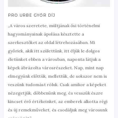
PRO URBE GYŐR DÍJ
„A város szeretete, múltjának ősi történelmi
hagyományainak ápolása késztette a
szerkesztőket az oldal létrehozásában. Mi
győriek, akik itt születtünk, itt éljük le dolgos
életünket ebben a városban, naponta látjuk a
képek ábrázolta városrészeket. Nap, mint nap
elmegyünk előttük, mellettük, de sokszor nem is
veszünk tudomást róluk. Csak amikor a képeket
nézegetjük, döbbenünk meg, és vesszük észre
kincset érő értékeinket, az emberek alkotta régi
és új remekműveket, és csodáljuk meg városunk