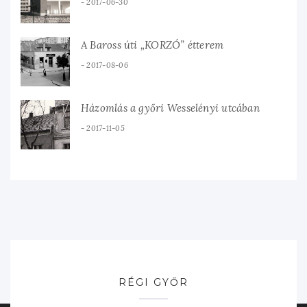
2017-06-30
A Baross úti „KORZÓ” étterem
2017-08-06
Házomlás a győri Wesselényi utcában
2017-11-05
RÉGI GYŐR