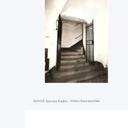
Szerző:
Nincs hozzászálás
Kozma Endre