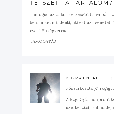
TETSZETT A TARTALOM?
Támogsd az oldal szerkesztőit havi pár s
bennünket mindenki, aki ezt az üzenetet l
éves költségvetése.
TÁMOGATÁS
KOZMA.ENDRE
Főszerkesztő // regigy
A Régi Győr nonprofit 
szerkesztői szabadidejük