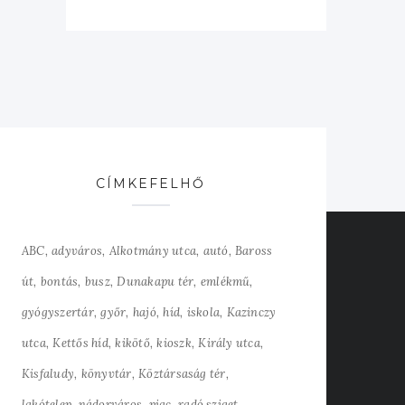
CÍMKEFELHŐ
ABC
adyváros
Alkotmány utca
autó
Baross
út
bontás
busz
Dunakapu tér
emlékmű
gyógyszertár
győr
hajó
híd
iskola
Kazinczy
utca
Kettős híd
kikötő
kioszk
Király utca
Kisfaludy
könyvtár
Köztársaság tér
lakótelep
nádorváros
piac
radó sziget