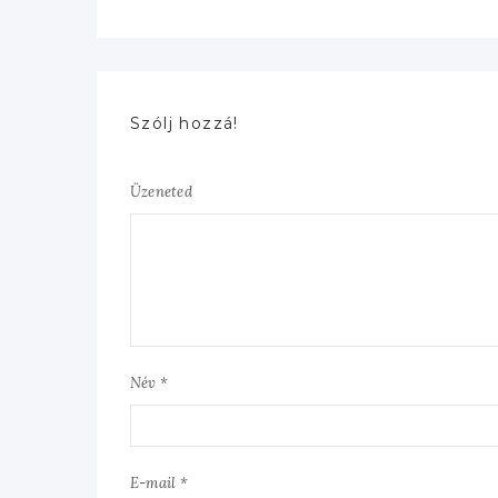
Szólj hozzá!
Üzeneted
Név *
E-mail *