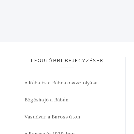
LEGUTÓBBI BEJEGYZÉSEK
A Rába és a Rábca összefolyása
Bőgőshajó a Rábán
Vasudvar a Baross úton
A Baross út 1929-ben