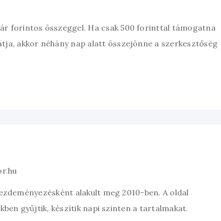
zár forintos összeggel. Ha csak 500 forinttal támogatna
átja, akkor néhány nap alatt összejönne a szerkesztőség
or.hu
kezdeményezésként alakult meg 2010-ben. A oldal
ben gyűjtik, készítik napi szinten a tartalmakat.