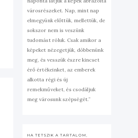
naponta látjuk a képek ábrázolta
városrészeket. Nap, mint nap
elmegyünk előttük, mellettük, de
sokszor nem is veszünk
tudomást róluk. Csak amikor a
képeket nézegetjük, döbbenünk
meg, és vesszük észre kincset
érő értékeinket, az emberek
alkotta régi és új
remekműveket, és csodáljuk
meg városunk szépségét.”
HA TETSZIK A TARTALOM,