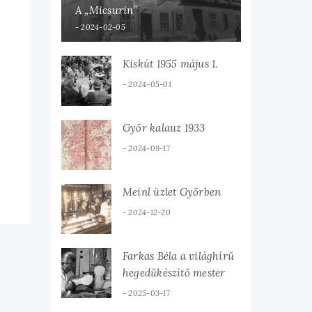
A „Micsurin”
2024-02-05
Kiskút 1955 május 1.
2024-05-01
Győr kalauz 1933
2024-09-17
Meinl üzlet Győrben
2024-12-20
Farkas Béla a világhírű
hegedűkészítő mester
2025-03-17