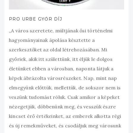
PRO URBE GYŐR DÍJ
„A város szeretete, múltjának ősi történelmi
hagyományainak ápolása késztette a
szerkesztőket az oldal létrehozásában. Mi
győriek, akik itt születtünk, itt éljük le dolgos
életünket ebben a városban, naponta látjuk a
képek ábrázolta városrészeket. Nap, mint nap
elmegyünk előttük, mellettük, de sokszor nem is
veszünk tudomást róluk. Csak amikor a képeket
nézegetjük, döbbenünk meg, és vesszük észre
kincset érő értékeinket, az emberek alkotta régi
és új remekműveket, és csodáljuk meg városunk