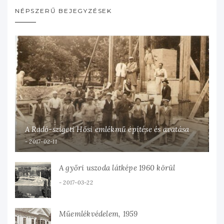
NÉPSZERŰ BEJEGYZÉSEK
A Radó-szigeti Hősi emlékmű építése és avatása
2017-02-11
A győri uszoda látképe 1960 körül
2017-03-22
Műemlékvédelem, 1959