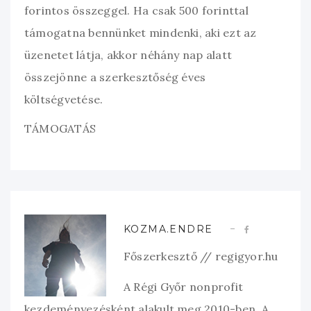
forintos összeggel. Ha csak 500 forinttal
támogatna bennünket mindenki, aki ezt az
üzenetet látja, akkor néhány nap alatt
összejönne a szerkesztőség éves
költségvetése.
TÁMOGATÁS
KOZMA.ENDRE
Főszerkesztő // regigyor.hu
A Régi Győr nonprofit
kezdeményezésként alakult meg 2010-ben. A