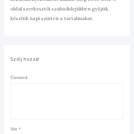
oldal szerkesztői szabadidejükben gyűjtik,
készítik napi szinten a tartalmakat.
Szólj hozzá!
Üzeneted
Név *