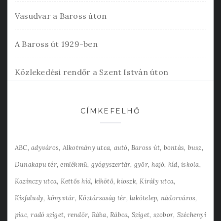
Vasudvar a Baross úton
A Baross út 1929-ben
Közlekedési rendőr a Szent István úton
CÍMKEFELHŐ
ABC
adyváros
Alkotmány utca
autó
Baross út
bontás
busz
Dunakapu tér
emlékmű
gyógyszertár
győr
hajó
híd
iskola
Kazinczy utca
Kettős híd
kikötő
kioszk
Király utca
Kisfaludy
könyvtár
Köztársaság tér
lakótelep
nádorváros
piac
radó sziget
rendőr
Rába
Rábca
Sziget
szobor
Széchenyi