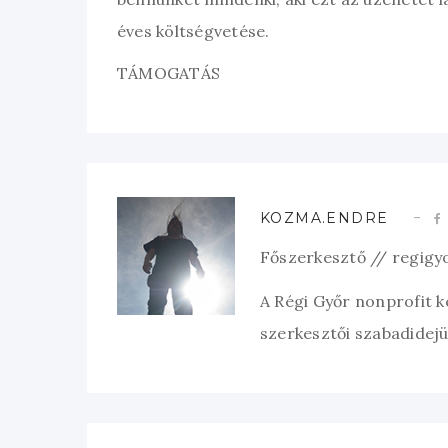
éves költségvetése.
TÁMOGATÁS
KOZMA.ENDRE
Főszerkesztő // regigy
A Régi Győr nonprofit 
szerkesztői szabadidejük