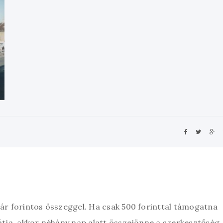
zár forintos összeggel. Ha csak 500 forinttal támogatna
átja, akkor néhány nap alatt összejönne a szerkesztőség