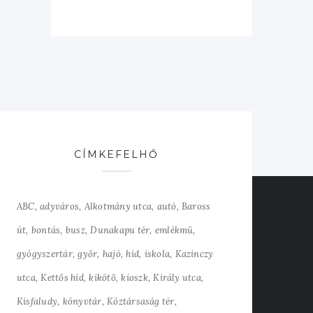
CÍMKEFELHŐ
ABC
adyváros
Alkotmány utca
autó
Baross
út
bontás
busz
Dunakapu tér
emlékmű
gyógyszertár
győr
hajó
híd
iskola
Kazinczy
utca
Kettős híd
kikötő
kioszk
Király utca
Kisfaludy
könyvtár
Köztársaság tér