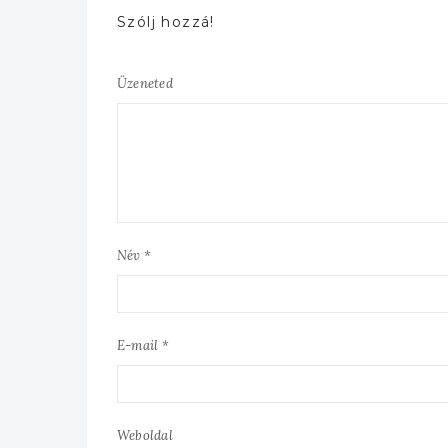
Szólj hozzá!
Üzeneted
Név *
E-mail *
Weboldal