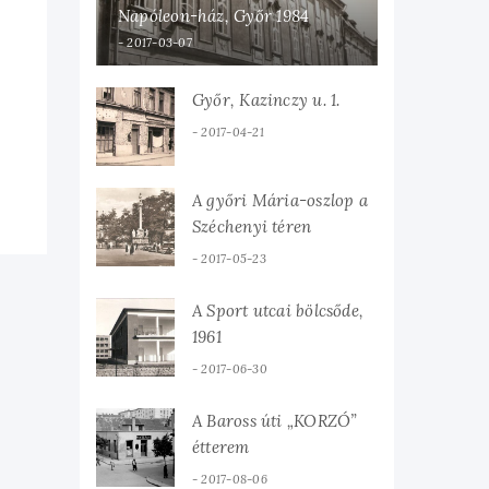
Napóleon-ház, Győr 1984
2017-03-07
Győr, Kazinczy u. 1.
2017-04-21
A győri Mária-oszlop a
Széchenyi téren
2017-05-23
A Sport utcai bölcsőde,
1961
2017-06-30
A Baross úti „KORZÓ”
étterem
2017-08-06