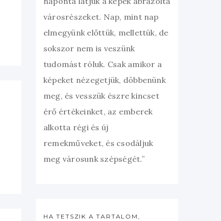
naponta látjuk a képek ábrázolta
városrészeket. Nap, mint nap
elmegyünk előttük, mellettük, de
sokszor nem is veszünk
tudomást róluk. Csak amikor a
képeket nézegetjük, döbbenünk
meg, és vesszük észre kincset
érő értékeinket, az emberek
alkotta régi és új
remekműveket, és csodáljuk
meg városunk szépségét.”
HA TETSZIK A TARTALOM,