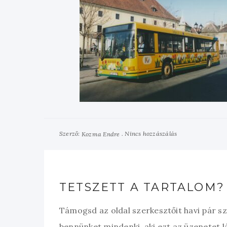
Szerző:
Nincs hozzászálás
Kozma Endre
TETSZETT A TARTALOM?
Támogsd az oldal szerkesztőit havi pár s
bennünket mindenki, aki ezt az üzenetet l