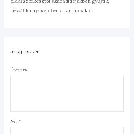
oldal szerkesztői szabadidejükben gyűjtik,
készítik napi szinten a tartalmakat.
Szólj hozzá!
Üzeneted
Név *