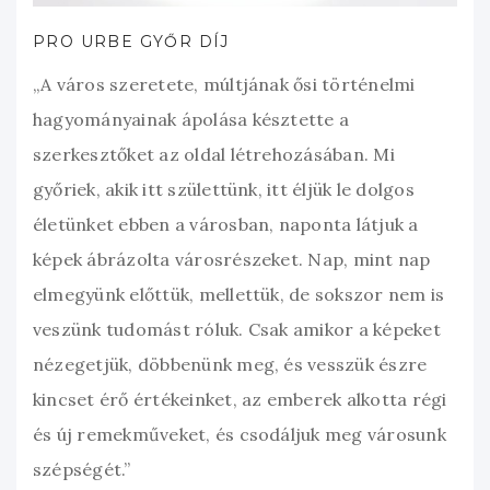
PRO URBE GYŐR DÍJ
„A város szeretete, múltjának ősi történelmi
hagyományainak ápolása késztette a
szerkesztőket az oldal létrehozásában. Mi
győriek, akik itt születtünk, itt éljük le dolgos
életünket ebben a városban, naponta látjuk a
képek ábrázolta városrészeket. Nap, mint nap
elmegyünk előttük, mellettük, de sokszor nem is
veszünk tudomást róluk. Csak amikor a képeket
nézegetjük, döbbenünk meg, és vesszük észre
kincset érő értékeinket, az emberek alkotta régi
és új remekműveket, és csodáljuk meg városunk
szépségét.”