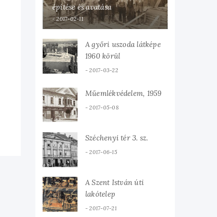
építése és avatása
2017-02-11
A győri uszoda látképe
1960 körül
2017-03-22
Műemlékvédelem, 1959
2017-05-08
Széchenyi tér 3. sz.
2017-06-15
A Szent István úti
lakótelep
2017-07-21