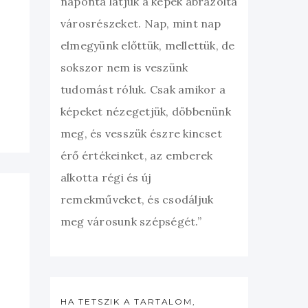
naponta látjuk a képek ábrázolta
városrészeket. Nap, mint nap
elmegyünk előttük, mellettük, de
sokszor nem is veszünk
tudomást róluk. Csak amikor a
képeket nézegetjük, döbbenünk
meg, és vesszük észre kincset
érő értékeinket, az emberek
alkotta régi és új
remekműveket, és csodáljuk
meg városunk szépségét.”
HA TETSZIK A TARTALOM,