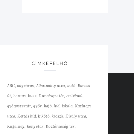
CÍMKEFELHŐ
ABC
adyváros
Alkotmány utca
autó
Baross
út
bontás
busz
Dunakapu tér
emlékmű
gyógyszertár
győr
hajó
híd
iskola
Kazinczy
utca
Kettős híd
kikötő
kioszk
Király utca
Kisfaludy
könyvtár
Köztársaság tér