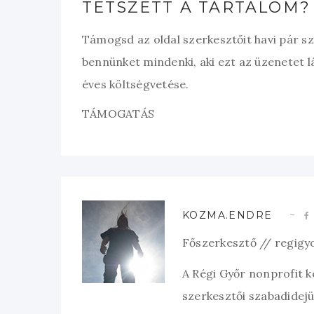
TETSZETT A TARTALOM?
Támogsd az oldal szerkesztőit havi pár s
bennünket mindenki, aki ezt az üzenetet l
éves költségvetése.
TÁMOGATÁS
KOZMA.ENDRE
Főszerkesztő // regigy
A Régi Győr nonprofit 
szerkesztői szabadidejük