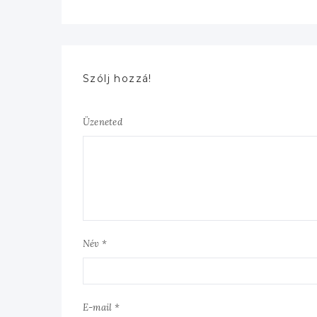
Szólj hozzá!
Üzeneted
Név *
E-mail *