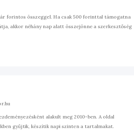
zár forintos összeggel. Ha csak 500 forinttal támogatna
átja, akkor néhány nap alatt összejönne a szerkesztőség
or.hu
kezdeményezésként alakult meg 2010-ben. A oldal
ben gyűjtik, készítik napi szinten a tartalmakat.