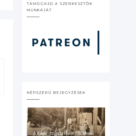
TÁMOGASD A SZERKESZTŐK
MUNKÁJÁT
NÉPSZERŰ BEJEGYZÉSEK
A Radó-szigeti Hősi emlékmű