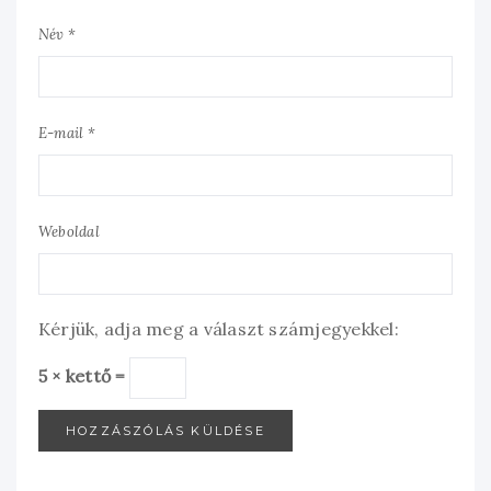
Név *
E-mail *
Weboldal
Kérjük, adja meg a választ számjegyekkel:
5 × kettő =