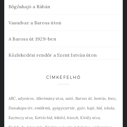
Bőgőshajó a Rábán
Vasudvar a Baross úton
A Baross út 1929-ben
Közlekedési rendőr a Szent István úton
CÍMKEFELHŐ
ABC
adyváros
Alkotmány utca
autó
Baross út
bontás
busz
Dunakapu tér
emlékmű
gyógyszertár
győr
hajó
híd
iskola
Kazinczy utca
Kettős híd
kikötő
kioszk
Király utca