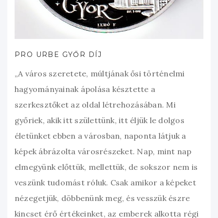
PRO URBE GYŐR DÍJ
„A város szeretete, múltjának ősi történelmi
hagyományainak ápolása késztette a
szerkesztőket az oldal létrehozásában. Mi
győriek, akik itt születtünk, itt éljük le dolgos
életünket ebben a városban, naponta látjuk a
képek ábrázolta városrészeket. Nap, mint nap
elmegyünk előttük, mellettük, de sokszor nem is
veszünk tudomást róluk. Csak amikor a képeket
nézegetjük, döbbenünk meg, és vesszük észre
kincset érő értékeinket, az emberek alkotta régi