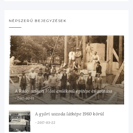
NÉPSZERŰ BEJEGYZÉSEK
A Radó-szigeti Hősi emlékmű építése és avatása
2017-02-11
A győri uszoda látképe 1960 körül
2017-03-22