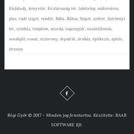
Kisfaludy
könyvtár
Köztársaság tér
lakótelep
nádorváros
piac
radó sziget
rendőr
Rába
Rábca
Sziget
szobor
Széchenyi
tér
színház
templom
uszoda
vagongyár
vasútállomás
vendéglő
vonat
víztorony
árpád út
áruház
építkezés
építés
étterem
Régi Győr © 2017 - Minden jog fenntartva. Készítette: RAAB
SOFTWARE Kft.