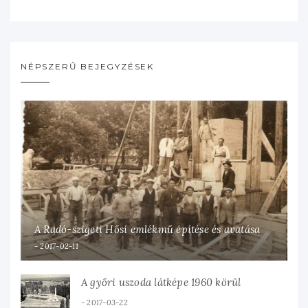
NÉPSZERŰ BEJEGYZÉSEK
A Radó-szigeti Hősi emlékmű építése és avatása
2017-02-11
A győri uszoda látképe 1960 körül
2017-03-22