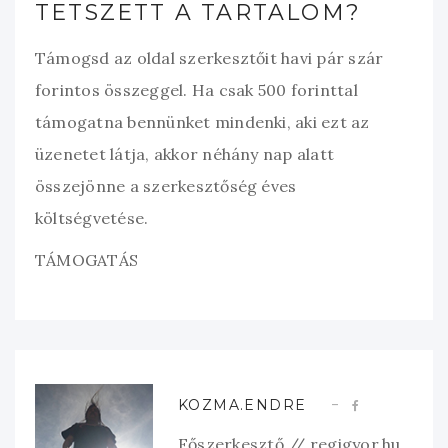
TETSZETT A TARTALOM?
Támogsd az oldal szerkesztőit havi pár szár
forintos összeggel. Ha csak 500 forinttal
támogatna bennünket mindenki, aki ezt az
üzenetet látja, akkor néhány nap alatt
összejönne a szerkesztőség éves
költségvetése.
TÁMOGATÁS
KOZMA.ENDRE
Főszerkesztő // regigyor.hu