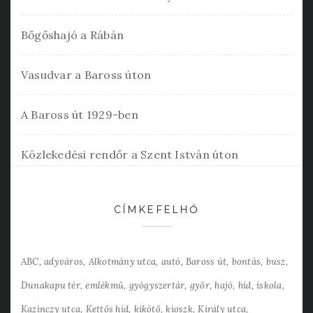
Bőgőshajó a Rábán
Vasudvar a Baross úton
A Baross út 1929-ben
Közlekedési rendőr a Szent István úton
CÍMKEFELHŐ
ABC
adyváros
Alkotmány utca
autó
Baross út
bontás
busz
Dunakapu tér
emlékmű
gyógyszertár
győr
hajó
híd
iskola
Kazinczy utca
Kettős híd
kikötő
kioszk
Király utca