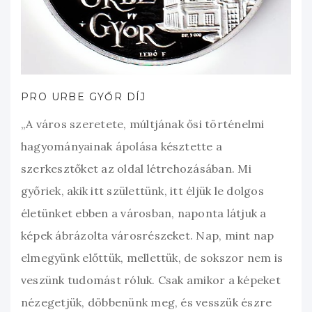
PRO URBE GYŐR DÍJ
„A város szeretete, múltjának ősi történelmi
hagyományainak ápolása késztette a
szerkesztőket az oldal létrehozásában. Mi
győriek, akik itt születtünk, itt éljük le dolgos
életünket ebben a városban, naponta látjuk a
képek ábrázolta városrészeket. Nap, mint nap
elmegyünk előttük, mellettük, de sokszor nem is
veszünk tudomást róluk. Csak amikor a képeket
nézegetjük, döbbenünk meg, és vesszük észre