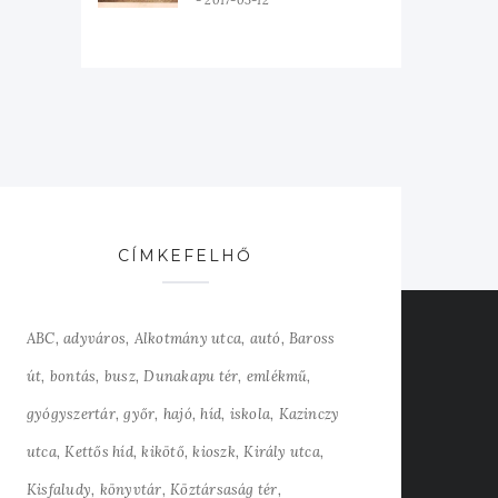
2017-03-12
CÍMKEFELHŐ
ABC
adyváros
Alkotmány utca
autó
Baross
út
bontás
busz
Dunakapu tér
emlékmű
gyógyszertár
győr
hajó
híd
iskola
Kazinczy
utca
Kettős híd
kikötő
kioszk
Király utca
Kisfaludy
könyvtár
Köztársaság tér