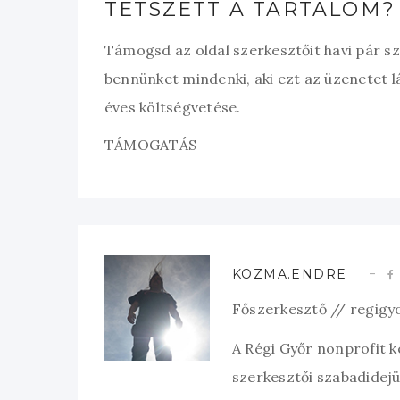
TETSZETT A TARTALOM?
Támogsd az oldal szerkesztőit havi pár s
bennünket mindenki, aki ezt az üzenetet l
éves költségvetése.
TÁMOGATÁS
KOZMA.ENDRE
Főszerkesztő // regigy
A Régi Győr nonprofit 
szerkesztői szabadidejük