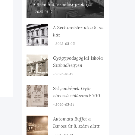
A Béke híd terhelési próbája
2025-01-17
A Zechmeister utca 5. sz.
ház
2025-05-05
Gyógypedagógiai iskola
Szabadhegyen
2025-10-19
Selyemképek Győr
várossá válásának 700.
évfordulójára
2026-05-24
Automata Buffet a
Baross út 8. szám alatt