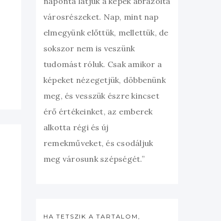
naponta látjuk a képek ábrázolta
városrészeket. Nap, mint nap
elmegyünk előttük, mellettük, de
sokszor nem is veszünk
tudomást róluk. Csak amikor a
képeket nézegetjük, döbbenünk
meg, és vesszük észre kincset
érő értékeinket, az emberek
alkotta régi és új
remekműveket, és csodáljuk
meg városunk szépségét.”
HA TETSZIK A TARTALOM,