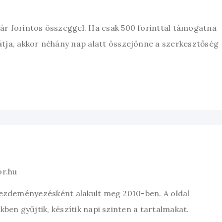
zár forintos összeggel. Ha csak 500 forinttal támogatna
átja, akkor néhány nap alatt összejönne a szerkesztőség
or.hu
kezdeményezésként alakult meg 2010-ben. A oldal
ben gyűjtik, készítik napi szinten a tartalmakat.