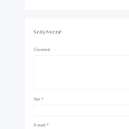
Szólj hozzá!
Üzeneted
Név *
E-mail *