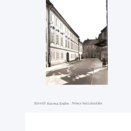
Szerző:
Nincs hozzászálás
Kozma Endre