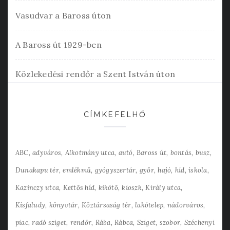
Vasudvar a Baross úton
A Baross út 1929-ben
Közlekedési rendőr a Szent István úton
CÍMKEFELHŐ
ABC
adyváros
Alkotmány utca
autó
Baross út
bontás
busz
Dunakapu tér
emlékmű
gyógyszertár
győr
hajó
híd
iskola
Kazinczy utca
Kettős híd
kikötő
kioszk
Király utca
Kisfaludy
könyvtár
Köztársaság tér
lakótelep
nádorváros
piac
radó sziget
rendőr
Rába
Rábca
Sziget
szobor
Széchenyi