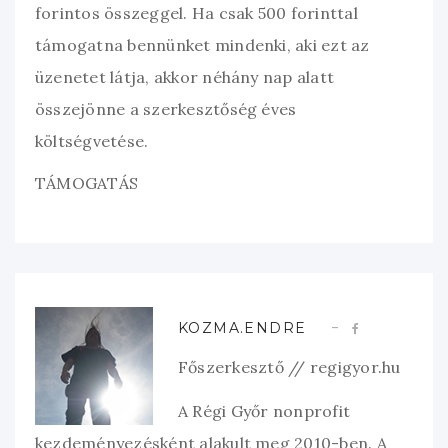
forintos összeggel. Ha csak 500 forinttal
támogatna bennünket mindenki, aki ezt az
üzenetet látja, akkor néhány nap alatt
összejönne a szerkesztőség éves
költségvetése.
TÁMOGATÁS
KOZMA.ENDRE
Főszerkesztő // regigyor.hu
A Régi Győr nonprofit
kezdeményezésként alakult meg 2010-ben. A