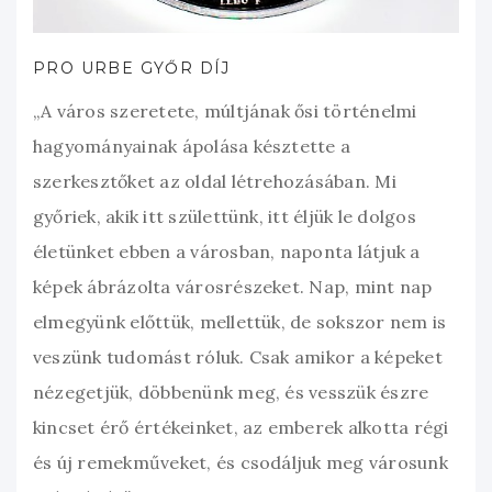
PRO URBE GYŐR DÍJ
„A város szeretete, múltjának ősi történelmi
hagyományainak ápolása késztette a
szerkesztőket az oldal létrehozásában. Mi
győriek, akik itt születtünk, itt éljük le dolgos
életünket ebben a városban, naponta látjuk a
képek ábrázolta városrészeket. Nap, mint nap
elmegyünk előttük, mellettük, de sokszor nem is
veszünk tudomást róluk. Csak amikor a képeket
nézegetjük, döbbenünk meg, és vesszük észre
kincset érő értékeinket, az emberek alkotta régi
és új remekműveket, és csodáljuk meg városunk