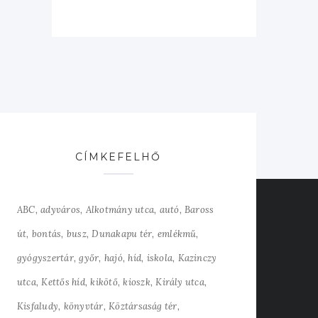
CÍMKEFELHŐ
ABC
adyváros
Alkotmány utca
autó
Baross
út
bontás
busz
Dunakapu tér
emlékmű
gyógyszertár
győr
hajó
híd
iskola
Kazinczy
utca
Kettős híd
kikötő
kioszk
Király utca
Kisfaludy
könyvtár
Köztársaság tér