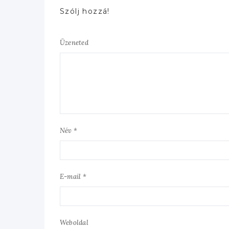
Szólj hozzá!
Üzeneted
Név *
E-mail *
Weboldal