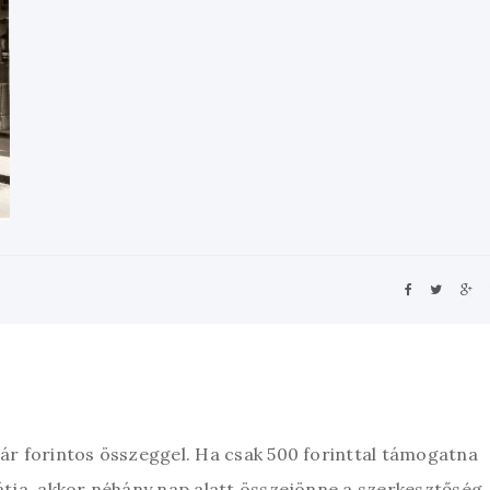
zár forintos összeggel. Ha csak 500 forinttal támogatna
átja, akkor néhány nap alatt összejönne a szerkesztőség