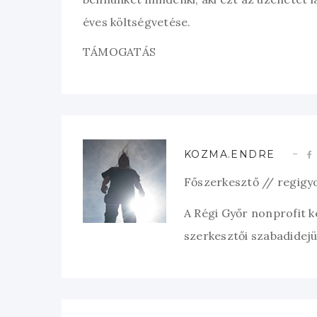
éves költségvetése.
TÁMOGATÁS
KOZMA.ENDRE
Főszerkesztő // regigy
A Régi Győr nonprofit 
szerkesztői szabadidejük