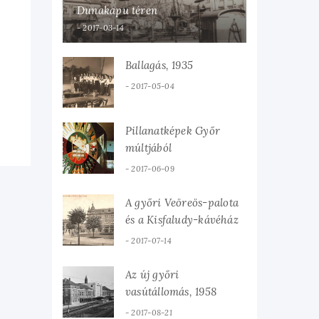
Dunakapu téren
2017-03-14
Ballagás, 1935
2017-05-04
Pillanatképek Győr
múltjából
2017-06-09
A győri Veöreös-palota
és a Kisfaludy-kávéház
2017-07-14
Az új győri
vasútállomás, 1958
2017-08-21