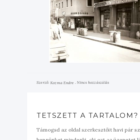
Szerző:
Nincs hozzászálás
Kozma Endre
TETSZETT A TARTALOM?
Támogsd az oldal szerkesztőit havi pár s
bennünket mindenki, aki ezt az üzenetet l