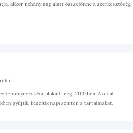
átja, akkor néhány nap alatt összejönne a szerkesztőség
or.hu
kezdeményezésként alakult meg 2010-ben. A oldal
ben gyűjtik, készítik napi szinten a tartalmakat.