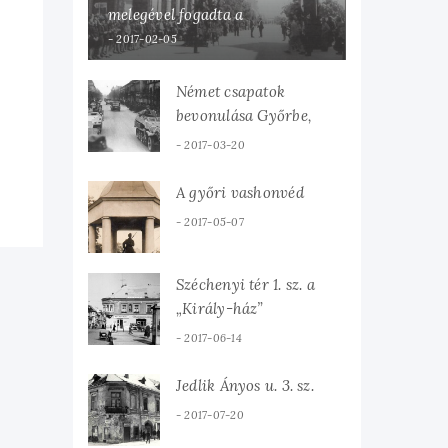
melegével fogadta a
hazaérkezett Károlyi Mihályt
2017-02-05
Német csapatok
bevonulása Győrbe,
1944. március 19-én.
2017-03-20
A győri vashonvéd
2017-05-07
Széchenyi tér 1. sz. a
„Király-ház”
2017-06-14
Jedlik Ányos u. 3. sz.
2017-07-20