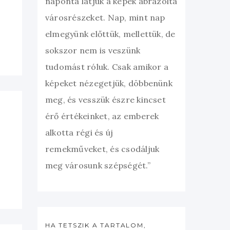
naponta látjuk a képek ábrázolta
városrészeket. Nap, mint nap
elmegyünk előttük, mellettük, de
sokszor nem is veszünk
tudomást róluk. Csak amikor a
képeket nézegetjük, döbbenünk
meg, és vesszük észre kincset
érő értékeinket, az emberek
alkotta régi és új
remekműveket, és csodáljuk
meg városunk szépségét.”
HA TETSZIK A TARTALOM,