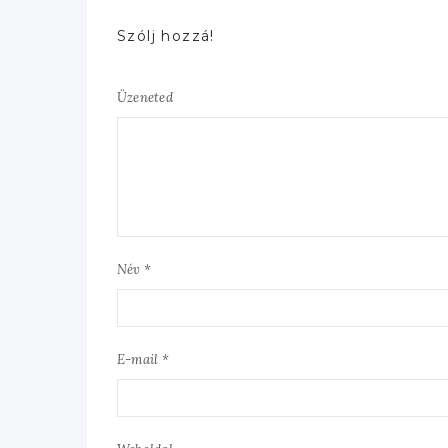
Szólj hozzá!
Üzeneted
Név *
E-mail *