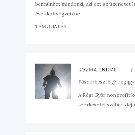
bennünket mindenki, aki ezt az üzenetet l
éves költségvetése.
TÁMOGATÁS
KOZMA.ENDRE
Főszerkesztő // regigy
A Régi Győr nonprofit 
szerkesztői szabadidejük