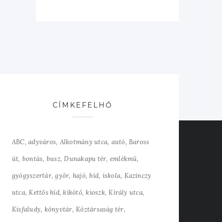
CÍMKEFELHŐ
ABC
adyváros
Alkotmány utca
autó
Baross
út
bontás
busz
Dunakapu tér
emlékmű
gyógyszertár
győr
hajó
híd
iskola
Kazinczy
utca
Kettős híd
kikötő
kioszk
Király utca
Kisfaludy
könyvtár
Köztársaság tér