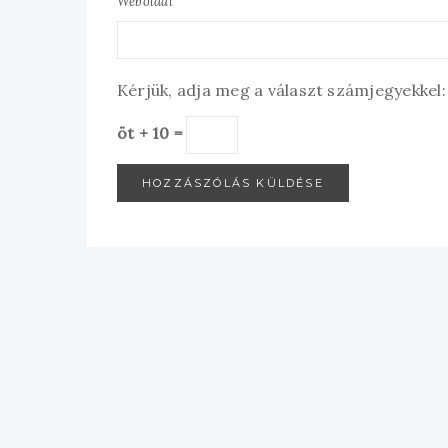
Weboldal
Kérjük, adja meg a választ számjegyekkel:
öt + 10 =