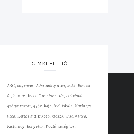
CÍMKEFELHŐ
ABC
adyváros
Alkotmány utca
autó
Baross
út
bontás
busz
Dunakapu tér
emlékmű
gyógyszertár
győr
hajó
híd
iskola
Kazinczy
utca
Kettős híd
kikötő
kioszk
Király utca
Kisfaludy
könyvtár
Köztársaság tér