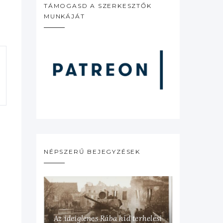
TÁMOGASD A SZERKESZTŐK
MUNKÁJÁT
NÉPSZERŰ BEJEGYZÉSEK
Az ideiglenes Rába híd terhelési