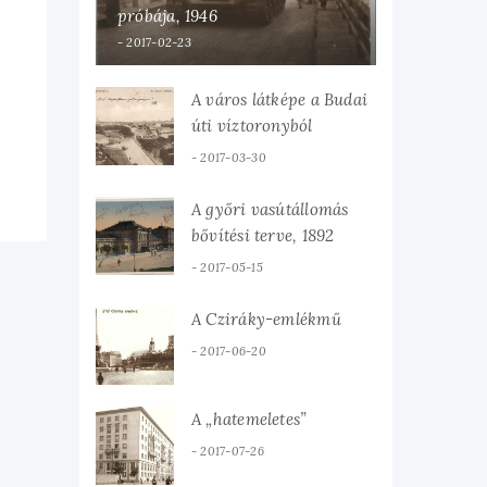
próbája, 1946
2017-02-23
A város látképe a Budai
úti víztoronyból
2017-03-30
A győri vasútállomás
bővítési terve, 1892
2017-05-15
A Cziráky-emlékmű
2017-06-20
A „hatemeletes”
2017-07-26