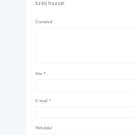
Szólj hozzá!
Üzeneted
Név *
E-mail *
Weboldal