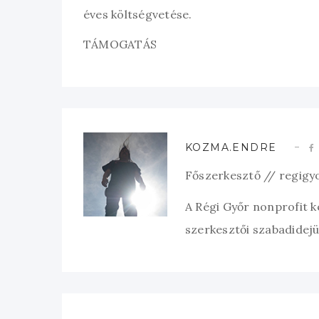
éves költségvetése.
TÁMOGATÁS
KOZMA.ENDRE
Főszerkesztő // regigy
A Régi Győr nonprofit 
szerkesztői szabadidejük