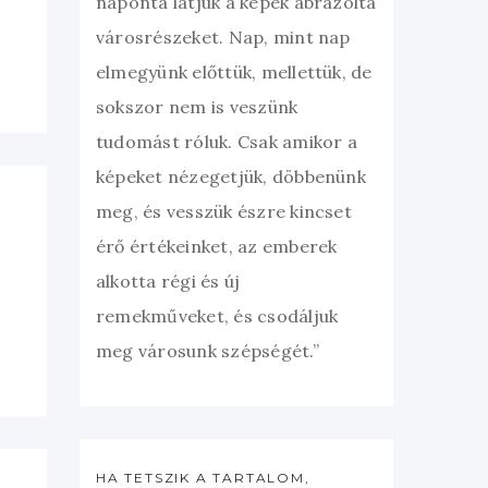
naponta látjuk a képek ábrázolta
városrészeket. Nap, mint nap
elmegyünk előttük, mellettük, de
sokszor nem is veszünk
tudomást róluk. Csak amikor a
képeket nézegetjük, döbbenünk
meg, és vesszük észre kincset
érő értékeinket, az emberek
alkotta régi és új
remekműveket, és csodáljuk
meg városunk szépségét.”
HA TETSZIK A TARTALOM,