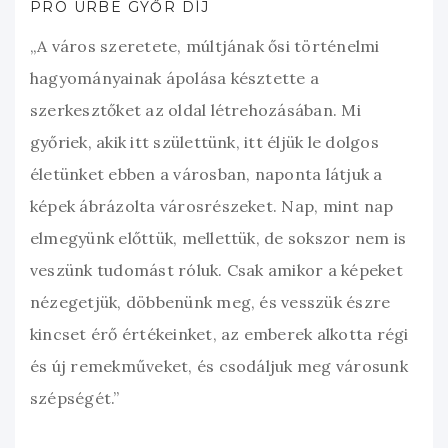
PRO URBE GYŐR DÍJ
„A város szeretete, múltjának ősi történelmi
hagyományainak ápolása késztette a
szerkesztőket az oldal létrehozásában. Mi
győriek, akik itt születtünk, itt éljük le dolgos
életünket ebben a városban, naponta látjuk a
képek ábrázolta városrészeket. Nap, mint nap
elmegyünk előttük, mellettük, de sokszor nem is
veszünk tudomást róluk. Csak amikor a képeket
nézegetjük, döbbenünk meg, és vesszük észre
kincset érő értékeinket, az emberek alkotta régi
és új remekműveket, és csodáljuk meg városunk
szépségét.”