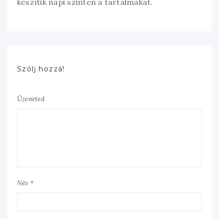
készítik napi szinten a tartalmakat.
Szólj hozzá!
Üzeneted
Név *