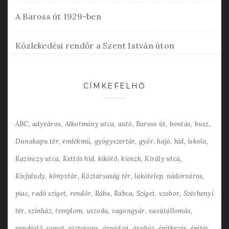
A Baross út 1929-ben
Közlekedési rendőr a Szent István úton
CÍMKEFELHŐ
ABC
adyváros
Alkotmány utca
autó
Baross út
bontás
busz
Dunakapu tér
emlékmű
gyógyszertár
győr
hajó
híd
iskola
Kazinczy utca
Kettős híd
kikötő
kioszk
Király utca
Kisfaludy
könyvtár
Köztársaság tér
lakótelep
nádorváros
piac
radó sziget
rendőr
Rába
Rábca
Sziget
szobor
Széchenyi
tér
színház
templom
uszoda
vagongyár
vasútállomás
vendéglő
vonat
víztorony
árpád út
áruház
építkezés
építés