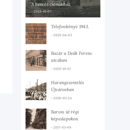
A bencés csónakház
2025-01-07
Telefonkönyv 1943.
2025-04-05
Bazár a Deák Ferenc
utcában
2025-10-01
Harangszentelés
Újvárosban
2026-03-24
Baross út régi
képeslapokon
2017-03-09