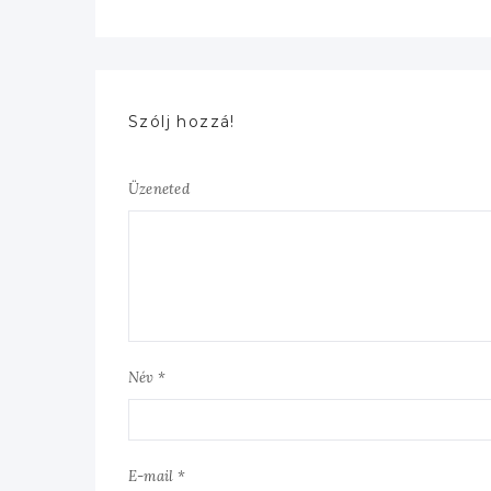
Szólj hozzá!
Üzeneted
Név *
E-mail *