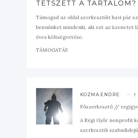
TETSZETT A TARTALOM?
Támogsd az oldal szerkesztőit havi pár s
bennünket mindenki, aki ezt az üzenetet l
éves költségvetése.
TÁMOGATÁS
KOZMA.ENDRE
Főszerkesztő // regigy
A Régi Győr nonprofit 
szerkesztői szabadidejük