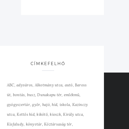
CÍMKEFELHŐ
ABC
adyváros
Alkotmány utca
autó
Baross
út
bontás
busz
Dunakapu tér
emlékmű
gyógyszertár
győr
hajó
híd
iskola
Kazinczy
utca
Kettős híd
kikötő
kioszk
Király utca
Kisfaludy
könyvtár
Köztársaság tér