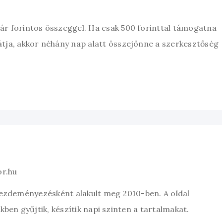
zár forintos összeggel. Ha csak 500 forinttal támogatna
átja, akkor néhány nap alatt összejönne a szerkesztőség
or.hu
kezdeményezésként alakult meg 2010-ben. A oldal
ben gyűjtik, készítik napi szinten a tartalmakat.