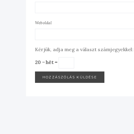
Weboldal
Kérjük, adja meg a választ számjegyekkel:
20 − hét =