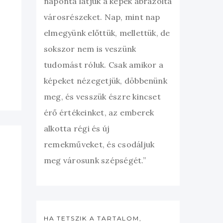
naponta látjuk a képek ábrázolta
városrészeket. Nap, mint nap
elmegyünk előttük, mellettük, de
sokszor nem is veszünk
tudomást róluk. Csak amikor a
képeket nézegetjük, döbbenünk
meg, és vesszük észre kincset
érő értékeinket, az emberek
alkotta régi és új
remekműveket, és csodáljuk
meg városunk szépségét.”
HA TETSZIK A TARTALOM,