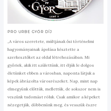
PRO URBE GYŐR DÍJ
„A város szeretete, múltjának ősi történelmi
hagyományainak ápolása késztette a
szerkesztőket az oldal létrehozásában. Mi
győriek, akik itt születtünk, itt éljük le dolgos
életünket ebben a városban, naponta látjuk a
képek ábrázolta városrészeket. Nap, mint nap
elmegyünk előttük, mellettük, de sokszor nem is
veszünk tudomást róluk. Csak amikor a képeket
nézegetjük, döbbenünk meg, és vesszük észre