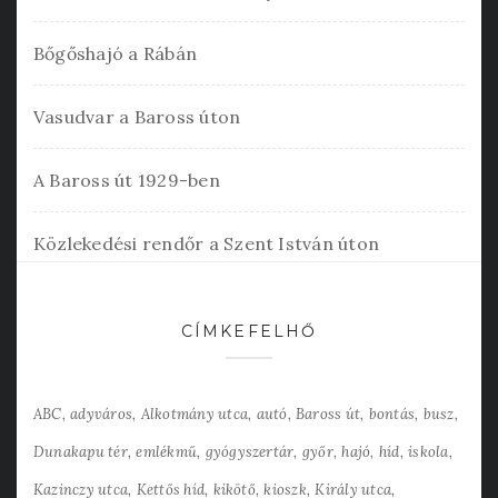
Bőgőshajó a Rábán
Vasudvar a Baross úton
A Baross út 1929-ben
Közlekedési rendőr a Szent István úton
CÍMKEFELHŐ
ABC
adyváros
Alkotmány utca
autó
Baross út
bontás
busz
Dunakapu tér
emlékmű
gyógyszertár
győr
hajó
híd
iskola
Kazinczy utca
Kettős híd
kikötő
kioszk
Király utca