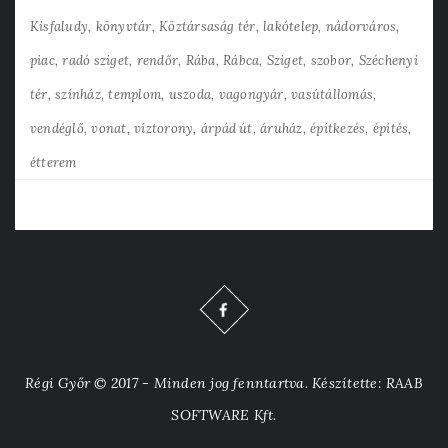
Kisfaludy
könyvtár
Köztársaság tér
lakótelep
nádorváros
piac
radó sziget
rendőr
Rába
Rábca
Sziget
szobor
Széchenyi
tér
színház
templom
uszoda
vagongyár
vasútállomás
vendéglő
vonat
víztorony
árpád út
áruház
építkezés
építés
étterem
Régi Győr © 2017 - Minden jog fenntartva. Készítette: RAAB
SOFTWARE Kft.