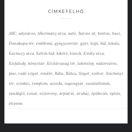
CÍMKEFELHŐ
ABC
adyváros
Alkotmány utca
autó
Baross út
bontás
busz
Dunakapu tér
emlékmű
gyógyszertár
győr
hajó
híd
iskola
Kazinczy utca
Kettős híd
kikötő
kioszk
Király utca
Kisfaludy
könyvtár
Köztársaság tér
lakótelep
nádorváros
piac
radó sziget
rendőr
Rába
Rábca
Sziget
szobor
Széchenyi
tér
színház
templom
uszoda
vagongyár
vasútállomás
vendéglő
vonat
víztorony
árpád út
áruház
építkezés
építés
étterem