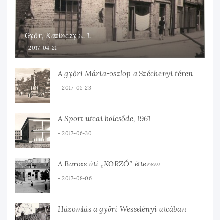
Győr, Kazinczy u. 1.
2017-04-21
A győri Mária-oszlop a Széchenyi téren
2017-05-23
A Sport utcai bölcsőde, 1961
2017-06-30
A Baross úti „KORZÓ” étterem
2017-08-06
Házomlás a győri Wesselényi utcában