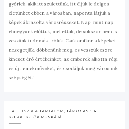
győriek, akik itt születtünk, itt éljük le dolgos
életünket ebben a városban, naponta látjuk a
képek ábrázolta városrészeket. Nap, mint nap
elmegyünk előttük, mellettük, de sokszor nem is
veszünk tudomást róluk. Csak amikor a képeket
nézegetjük, döbbenünk meg, és vesszük észre
kincset érő értékeinket, az emberek alkotta régi
és új remekműveket, és csodáljuk meg városunk
szépségét.”
HA TETSZIK A TARTALOM, TÁMOGASD A
SZERKESZTŐK MUNKÁJÁT