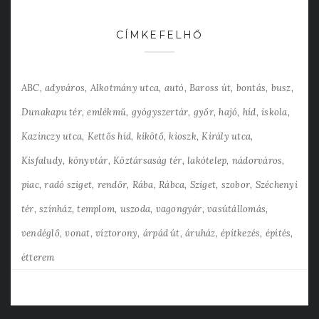
CÍMKEFELHŐ
ABC
adyváros
Alkotmány utca
autó
Baross út
bontás
busz
Dunakapu tér
emlékmű
gyógyszertár
győr
hajó
híd
iskola
Kazinczy utca
Kettős híd
kikötő
kioszk
Király utca
Kisfaludy
könyvtár
Köztársaság tér
lakótelep
nádorváros
piac
radó sziget
rendőr
Rába
Rábca
Sziget
szobor
Széchenyi
tér
színház
templom
uszoda
vagongyár
vasútállomás
vendéglő
vonat
víztorony
árpád út
áruház
építkezés
építés
étterem