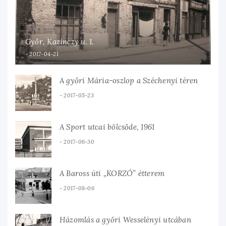
Győr, Kazinczy u. 1.
2017-04-21
A győri Mária-oszlop a Széchenyi téren
2017-05-23
A Sport utcai bölcsőde, 1961
2017-06-30
A Baross úti „KORZÓ” étterem
2017-08-06
Házomlás a győri Wesselényi utcában