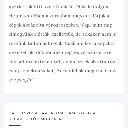
győriek, akik itt születtünk, itt éljük le dolgos
életünket ebben a városban, naponta látjuk a
képek ábrázolta városrészeket. Nap, mint nap
elmegyünk előttük, mellettük, de sokszor nem is
veszünk tudomást róluk. Csak amikor a képeket
nézegetjük, döbbenünk meg, és vesszük észre
kincset érő értékeinket, az emberek alkotta régi
és új remekműveket, és csodáljuk meg városunk
szépségét.”
HA TETSZIK A TARTALOM, TÁMOGASD A
SZERKESZTŐK MUNKÁJÁT