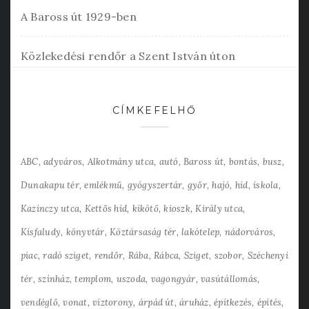
A Baross út 1929-ben
Közlekedési rendőr a Szent István úton
CÍMKEFELHŐ
ABC
adyváros
Alkotmány utca
autó
Baross út
bontás
busz
Dunakapu tér
emlékmű
gyógyszertár
győr
hajó
híd
iskola
Kazinczy utca
Kettős híd
kikötő
kioszk
Király utca
Kisfaludy
könyvtár
Köztársaság tér
lakótelep
nádorváros
piac
radó sziget
rendőr
Rába
Rábca
Sziget
szobor
Széchenyi
tér
színház
templom
uszoda
vagongyár
vasútállomás
vendéglő
vonat
víztorony
árpád út
áruház
építkezés
építés