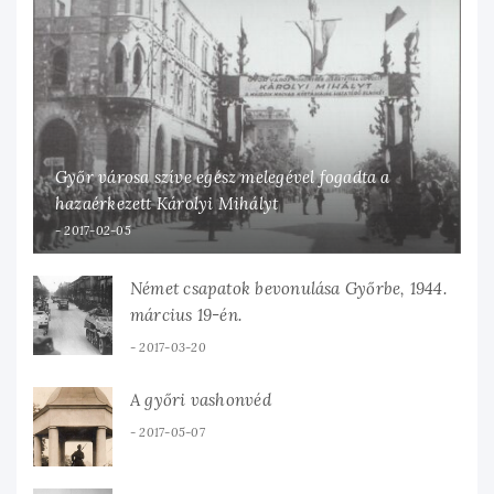
Győr városa szíve egész melegével fogadta a
hazaérkezett Károlyi Mihályt
2017-02-05
Német csapatok bevonulása Győrbe, 1944.
március 19-én.
2017-03-20
A győri vashonvéd
2017-05-07