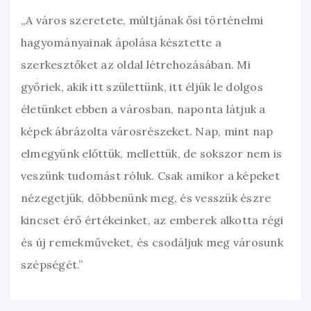
„A város szeretete, múltjának ősi történelmi
hagyományainak ápolása késztette a
szerkesztőket az oldal létrehozásában. Mi
győriek, akik itt születtünk, itt éljük le dolgos
életünket ebben a városban, naponta látjuk a
képek ábrázolta városrészeket. Nap, mint nap
elmegyünk előttük, mellettük, de sokszor nem is
veszünk tudomást róluk. Csak amikor a képeket
nézegetjük, döbbenünk meg, és vesszük észre
kincset érő értékeinket, az emberek alkotta régi
és új remekműveket, és csodáljuk meg városunk
szépségét.”