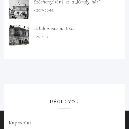
Széchenyi tér 1. sz. a „Király-ház”
2017-06-14
Jedlik Ányos u. 3. sz.
2017-07-20
RÉGI GYŐR
Kapcsolat