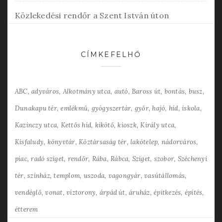
Közlekedési rendőr a Szent István úton
CÍMKEFELHŐ
ABC
adyváros
Alkotmány utca
autó
Baross út
bontás
busz
Dunakapu tér
emlékmű
gyógyszertár
győr
hajó
híd
iskola
Kazinczy utca
Kettős híd
kikötő
kioszk
Király utca
Kisfaludy
könyvtár
Köztársaság tér
lakótelep
nádorváros
piac
radó sziget
rendőr
Rába
Rábca
Sziget
szobor
Széchenyi
tér
színház
templom
uszoda
vagongyár
vasútállomás
vendéglő
vonat
víztorony
árpád út
áruház
építkezés
építés
étterem