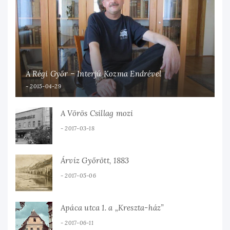
A Régi Győr – Interjú Kozma Endrével
2015-04-29
A Vörös Csillag mozi
2017-03-18
Árvíz Győrött, 1883
2017-05-06
Apáca utca 1. a „Kreszta-ház”
2017-06-11