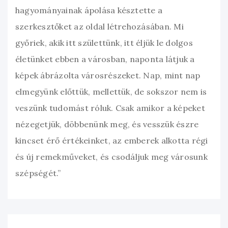
hagyományainak ápolása késztette a
szerkesztőket az oldal létrehozásában. Mi
győriek, akik itt születtünk, itt éljük le dolgos
életünket ebben a városban, naponta látjuk a
képek ábrázolta városrészeket. Nap, mint nap
elmegyünk előttük, mellettük, de sokszor nem is
veszünk tudomást róluk. Csak amikor a képeket
nézegetjük, döbbenünk meg, és vesszük észre
kincset érő értékeinket, az emberek alkotta régi
és új remekműveket, és csodáljuk meg városunk
szépségét.”