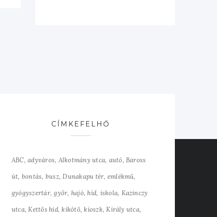
CÍMKEFELHŐ
ABC
adyváros
Alkotmány utca
autó
Baross
út
bontás
busz
Dunakapu tér
emlékmű
gyógyszertár
győr
hajó
híd
iskola
Kazinczy
utca
Kettős híd
kikötő
kioszk
Király utca