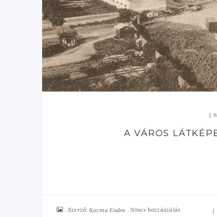
B
A VÁROS LÁTKÉP
Szerző:
Nincs hozzászálás
Kozma Endre