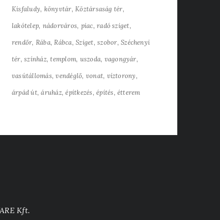
Kisfaludy
könyvtár
Köztársaság tér
lakótelep
nádorváros
piac
radó sziget
rendőr
Rába
Rábca
Sziget
szobor
Széchenyi
tér
színház
templom
uszoda
vagongyár
vasútállomás
vendéglő
vonat
víztorony
árpád út
áruház
építkezés
építés
étterem
ARE Kft.