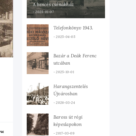
A bencés csónakház
2025-01-07
Telefonkönyv 1943.
2025-04-05
Bazár a Deák Ferenc
utcában
2025-10-01
Harangszentelés
Újvárosban
2026-03-24
Baross út régi
képeslapokon
2017-03-09