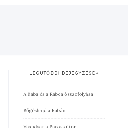
LEGUTÓBBI BEJEGYZÉSEK
A Rába és a Rábca összefolyása
Bőgőshajó a Rábán
Vasudvar a Baross úton