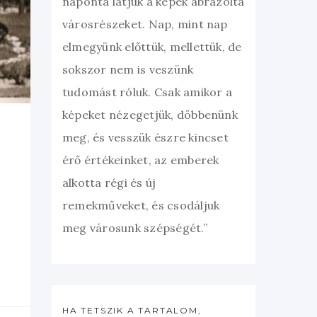
naponta látjuk a képek ábrázolta
városrészeket. Nap, mint nap
elmegyünk előttük, mellettük, de
sokszor nem is veszünk
tudomást róluk. Csak amikor a
képeket nézegetjük, döbbenünk
meg, és vesszük észre kincset
érő értékeinket, az emberek
alkotta régi és új
remekműveket, és csodáljuk
meg városunk szépségét.”
HA TETSZIK A TARTALOM,