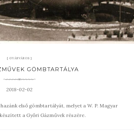
GYÁRVÁROS
ÁZMŰVEK GÖMBTARTÁLYA
2018-02-02
l hazánk első gömbtartályát, melyet a W. P. Magyar
készített a Győri Gázművek részére.