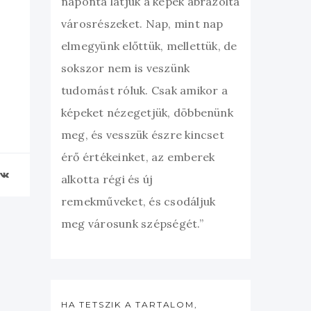
naponta látjuk a képek ábrázolta
városrészeket. Nap, mint nap
elmegyünk előttük, mellettük, de
sokszor nem is veszünk
tudomást róluk. Csak amikor a
képeket nézegetjük, döbbenünk
meg, és vesszük észre kincset
érő értékeinket, az emberek
alkotta régi és új
remekműveket, és csodáljuk
meg városunk szépségét.”
HA TETSZIK A TARTALOM,