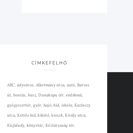
CÍMKEFELHŐ
ABC
adyváros
Alkotmány utca
autó
Baross
út
bontás
busz
Dunakapu tér
emlékmű
gyógyszertár
győr
hajó
híd
iskola
Kazinczy
utca
Kettős híd
kikötő
kioszk
Király utca
Kisfaludy
könyvtár
Köztársaság tér