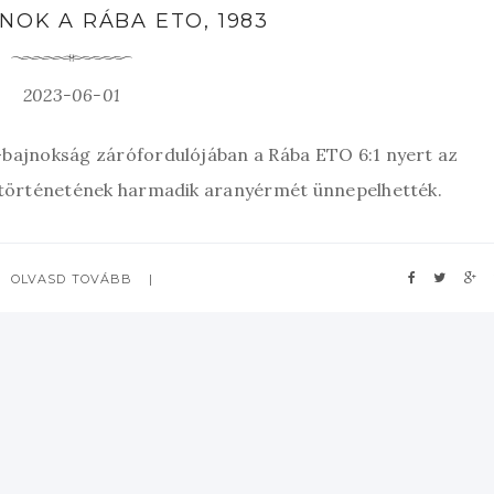
NOK A RÁBA ETO, 1983
2023-06-01
ó-bajnokság zárófordulójában a Rába ETO 6:1 nyert az
ub történetének harmadik aranyérmét ünnepelhették.
OLVASD TOVÁBB