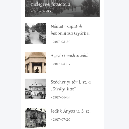
melegével fogadta a
hazaérkezett Károlyi Mihályt
2017-02-05
Német csapatok
bevonulása Győrbe,
1944. március 19-én.
2017-03-20
A győri vashonvéd
2017-05-07
Széchenyi tér 1. sz. a
„Király-ház”
2017-06-14
Jedlik Ányos u. 3. sz.
2017-07-20