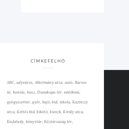
CÍMKEFELHŐ
ABC
adyváros
Alkotmány utca
autó
Baross
út
bontás
busz
Dunakapu tér
emlékmű
gyógyszertár
győr
hajó
híd
iskola
Kazinczy
utca
Kettős híd
kikötő
kioszk
Király utca
Kisfaludy
könyvtár
Köztársaság tér