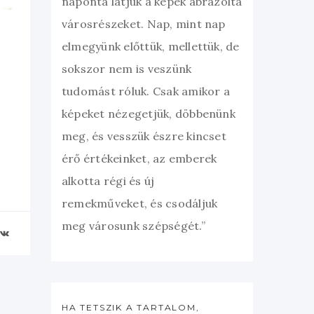
naponta látjuk a képek ábrázolta
városrészeket. Nap, mint nap
elmegyünk előttük, mellettük, de
sokszor nem is veszünk
tudomást róluk. Csak amikor a
képeket nézegetjük, döbbenünk
meg, és vesszük észre kincset
érő értékeinket, az emberek
alkotta régi és új
remekműveket, és csodáljuk
meg városunk szépségét.”
HA TETSZIK A TARTALOM,