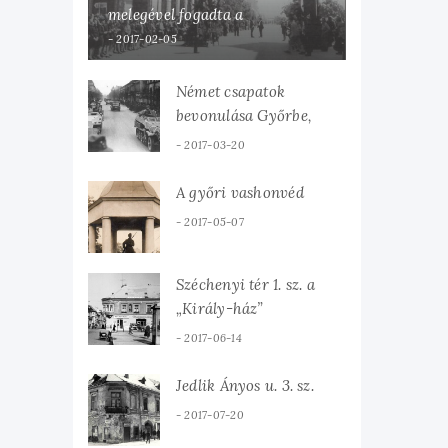
melegével fogadta a
hazaérkezett Károlyi Mihályt
2017-02-05
Német csapatok
bevonulása Győrbe,
1944. március 19-én.
2017-03-20
A győri vashonvéd
2017-05-07
Széchenyi tér 1. sz. a
„Király-ház”
2017-06-14
Jedlik Ányos u. 3. sz.
2017-07-20