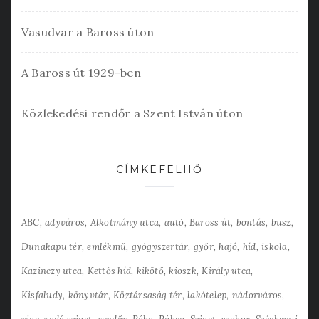
Vasudvar a Baross úton
A Baross út 1929-ben
Közlekedési rendőr a Szent István úton
CÍMKEFELHŐ
ABC
adyváros
Alkotmány utca
autó
Baross út
bontás
busz
Dunakapu tér
emlékmű
gyógyszertár
győr
hajó
híd
iskola
Kazinczy utca
Kettős híd
kikötő
kioszk
Király utca
Kisfaludy
könyvtár
Köztársaság tér
lakótelep
nádorváros