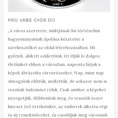
PRO URBE GYŐR DÍJ
„A város szeretete, múltjának ősi történelmi
hagyományainak ápolása késztette a
szerkesztőket az oldal létrehozásában. Mi
győriek, akik itt születtünk, itt éljük le dolgos
életünket ebben a városban, naponta látjuk a
képek ábrázolta városrészeket. Nap, mint nap
elmegyünk előttük, mellettük, de sokszor nem is
veszünk tudomást róluk. Csak amikor a képeket
nézegetjük, döbbenünk meg, és vesszük észre
kincset érő értékeinket, az emberek alkotta régi
és új remekműveket, és csodáljuk meg városunk