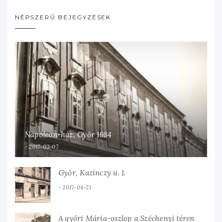
NÉPSZERŰ BEJEGYZÉSEK
Napóleon-ház, Győr 1984
2017-03-07
Győr, Kazinczy u. 1.
2017-04-21
A győri Mária-oszlop a Széchenyi téren