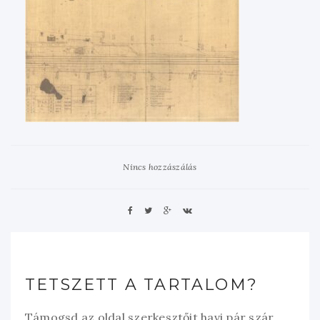
Nincs hozzászálás
TETSZETT A TARTALOM?
Támogsd az oldal szerkesztőit havi pár szár