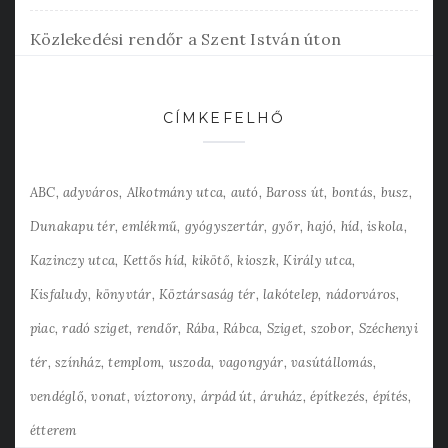
Közlekedési rendőr a Szent István úton
CÍMKEFELHŐ
ABC
adyváros
Alkotmány utca
autó
Baross út
bontás
busz
Dunakapu tér
emlékmű
gyógyszertár
győr
hajó
híd
iskola
Kazinczy utca
Kettős híd
kikötő
kioszk
Király utca
Kisfaludy
könyvtár
Köztársaság tér
lakótelep
nádorváros
piac
radó sziget
rendőr
Rába
Rábca
Sziget
szobor
Széchenyi
tér
színház
templom
uszoda
vagongyár
vasútállomás
vendéglő
vonat
víztorony
árpád út
áruház
építkezés
építés
étterem