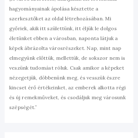
hagyományainak ápolása késztette a
szerkesztőket az oldal létrehozásában. Mi
győriek, akik itt születtünk, itt éljük le dolgos
életünket ebben a városban, naponta látjuk a
képek ábrázolta városrészeket. Nap, mint nap
elmegyünk előttük, mellettük, de sokszor nem is
veszünk tudomást róluk. Csak amikor a képeket
nézegetjük, döbbenünk meg, és vesszük észre
kincset érő értékeinket, az emberek alkotta régi
és új remekműveket, és csodáljuk meg városunk
szépségét.”