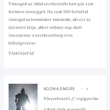
Támogsd az oldal szerkesztőit havi pár szár
forintos összeggel. Ha csak 500 forinttal
támogatna bennünket mindenki, aki ezt az
üzenetet látja, akkor néhány nap alatt
összejönne a szerkesztőség éves
költségvetése.
TÁMOGATÁS
KOZMA.ENDRE
Főszerkesztő // regigyor.hu
A Régi Győr nonprofit