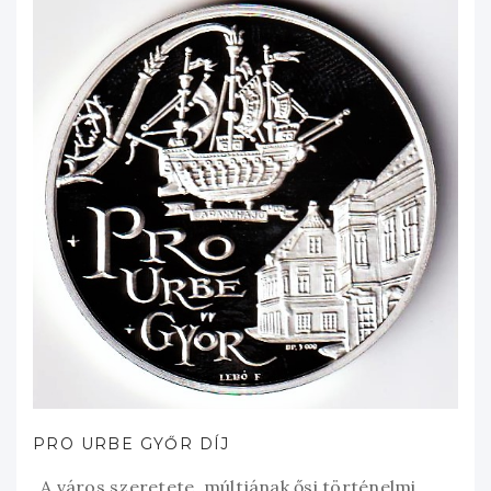
PRO URBE GYŐR DÍJ
„A város szeretete, múltjának ősi történelmi