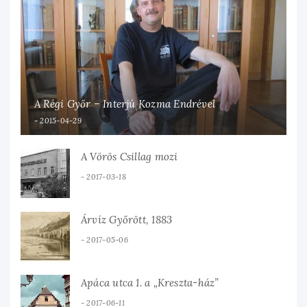
A Régi Győr – Interjú Kozma Endrével
2015-04-29
A Vörös Csillag mozi
2017-03-18
Árvíz Győrött, 1883
2017-05-06
Apáca utca 1. a „Kreszta-ház”
2017-06-11