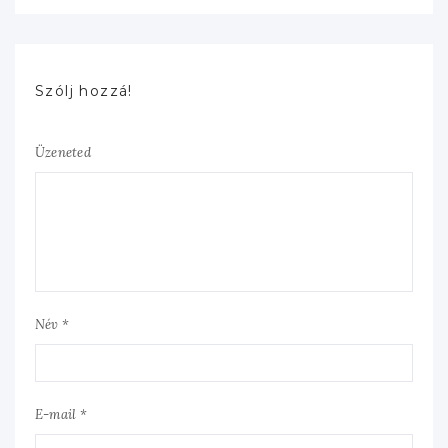
Szólj hozzá!
Üzeneted
Név *
E-mail *