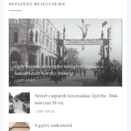
NÉPSZERŰ BEJEGYZÉSEK
Győr városa szíve egész melegével fogadta a
hazaérkezett Károlyi Mihályt
2017-02-05
Német csapatok bevonulása Győrbe, 1944.
március 19-én.
2017-03-20
A győri vashonvéd