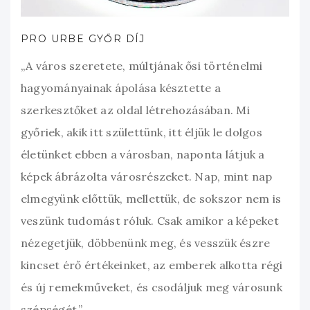
PRO URBE GYŐR DÍJ
„A város szeretete, múltjának ősi történelmi
hagyományainak ápolása késztette a
szerkesztőket az oldal létrehozásában. Mi
győriek, akik itt születtünk, itt éljük le dolgos
életünket ebben a városban, naponta látjuk a
képek ábrázolta városrészeket. Nap, mint nap
elmegyünk előttük, mellettük, de sokszor nem is
veszünk tudomást róluk. Csak amikor a képeket
nézegetjük, döbbenünk meg, és vesszük észre
kincset érő értékeinket, az emberek alkotta régi
és új remekműveket, és csodáljuk meg városunk
szépségét.”