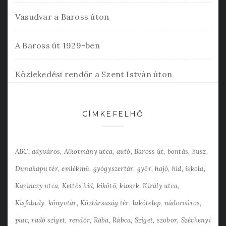
Vasudvar a Baross úton
A Baross út 1929-ben
Közlekedési rendőr a Szent István úton
CÍMKEFELHŐ
ABC
adyváros
Alkotmány utca
autó
Baross út
bontás
busz
Dunakapu tér
emlékmű
gyógyszertár
győr
hajó
híd
iskola
Kazinczy utca
Kettős híd
kikötő
kioszk
Király utca
Kisfaludy
könyvtár
Köztársaság tér
lakótelep
nádorváros
piac
radó sziget
rendőr
Rába
Rábca
Sziget
szobor
Széchenyi