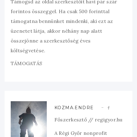
Támogsd az oldal szerkesztőit havi pár szár
forintos összeggel. Ha csak 500 forinttal
támogatna bennünket mindenki, aki ezt az
üzenetet látja, akkor néhány nap alatt
összejönne a szerkesztőség éves
költségvetése.
TÁMOGATÁS
KOZMA.ENDRE
Főszerkesztő // regigyor.hu
A Régi Győr nonprofit