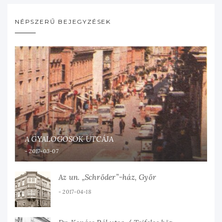
NÉPSZERŰ BEJEGYZÉSEK
A GYALOGOSOK UTCÁJA
2017-03-07
Az un. „Schrőder”-ház, Győr
2017-04-18