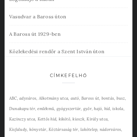
Vasudvar a Baross úton
A Baross út 1929-ben
Közlekedési rendőr a Szent István úton
CÍMKEFELHŐ
ABC
adyváros
Alkotmány utca
autó
Baross út
bontás
busz
Dunakapu tér
emlékmű
gyógyszertár
győr
hajó
híd
iskola
Kazinczy utca
Kettős híd
kikötő
kioszk
Király utca
Kisfaludy
könyvtár
Köztársaság tér
lakótelep
nádorváros