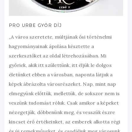
PRO URBE GYŐR DÍJ
„A város szeretete, múltjának ősi történelmi
hagyományainak ápolása késztette a
szerkesztőket az oldal létrehozásában. Mi
győriek, akik itt születtünk, itt éljük le dolgos
életünket ebben a városban, naponta látjuk a
képek ábrázolta városrészeket. Nap, mint nap
elmegyünk előttük, mellettük, de sokszor nem is
veszünk tudomást róluk. Csak amikor a képeket
nézegetjük, döbbenünk meg, és vesszük észre
kincset érő értékeinket, az emberek alkotta régi
és új remekműveket, és csodáljuk meg városunk