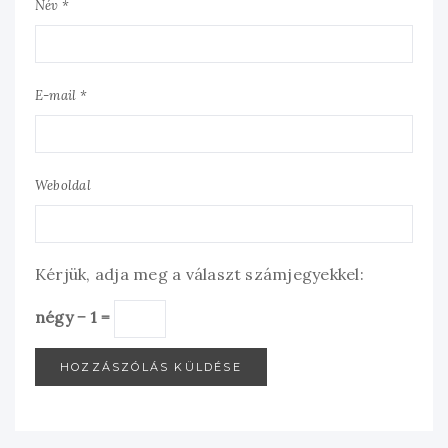
Név *
E-mail *
Weboldal
Kérjük, adja meg a választ számjegyekkel:
négy − 1 =