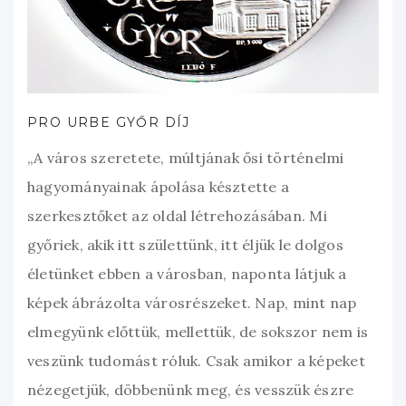
PRO URBE GYŐR DÍJ
„A város szeretete, múltjának ősi történelmi
hagyományainak ápolása késztette a
szerkesztőket az oldal létrehozásában. Mi
győriek, akik itt születtünk, itt éljük le dolgos
életünket ebben a városban, naponta látjuk a
képek ábrázolta városrészeket. Nap, mint nap
elmegyünk előttük, mellettük, de sokszor nem is
veszünk tudomást róluk. Csak amikor a képeket
nézegetjük, döbbenünk meg, és vesszük észre