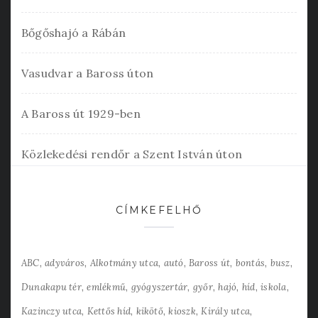
Bőgőshajó a Rábán
Vasudvar a Baross úton
A Baross út 1929-ben
Közlekedési rendőr a Szent István úton
CÍMKEFELHŐ
ABC
adyváros
Alkotmány utca
autó
Baross út
bontás
busz
Dunakapu tér
emlékmű
gyógyszertár
győr
hajó
híd
iskola
Kazinczy utca
Kettős híd
kikötő
kioszk
Király utca