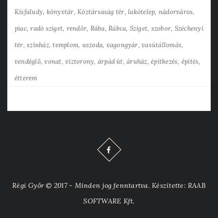
Kisfaludy
könyvtár
Köztársaság tér
lakótelep
nádorváros
piac
radó sziget
rendőr
Rába
Rábca
Sziget
szobor
Széchenyi
tér
színház
templom
uszoda
vagongyár
vasútállomás
vendéglő
vonat
víztorony
árpád út
áruház
építkezés
építés
étterem
Régi Győr © 2017 - Minden jog fenntartva. Készítette: RAAB
SOFTWARE Kft.