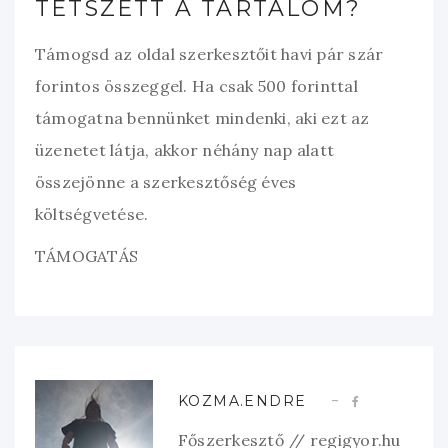
TETSZETT A TARTALOM?
Támogsd az oldal szerkesztőit havi pár szár
forintos összeggel. Ha csak 500 forinttal
támogatna bennünket mindenki, aki ezt az
üzenetet látja, akkor néhány nap alatt
összejönne a szerkesztőség éves
költségvetése.
TÁMOGATÁS
KOZMA.ENDRE
Főszerkesztő // regigyor.hu