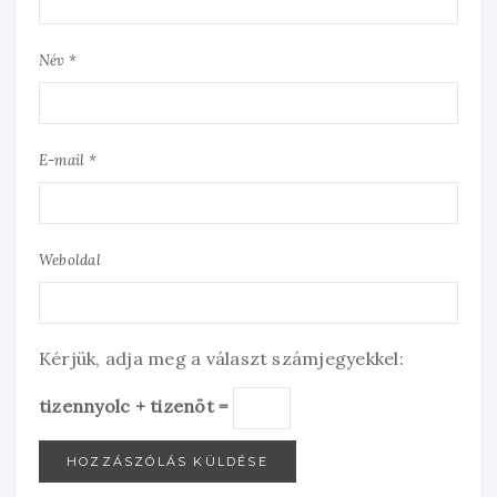
Név *
E-mail *
Weboldal
Kérjük, adja meg a választ számjegyekkel:
tizennyolc + tizenöt =