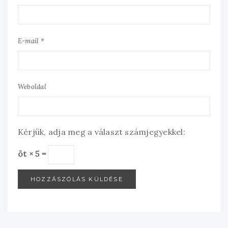
E-mail *
Weboldal
Kérjük, adja meg a választ számjegyekkel:
öt × 5 =