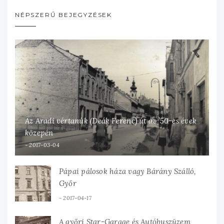
NÉPSZERŰ BEJEGYZÉSEK
Az Aradi vértanúk (Deák Ferenc) út az ’50-es évek
közepén
2017-03-04
Pápai pálosok háza vagy Bárány Szálló,
Győr
2017-04-17
A győri Star-Garage és Autóbuszüzem