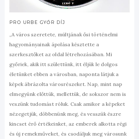
PRO URBE GYŐR DÍJ
„A város szeretete, múltjának ősi történelmi
hagyományainak ápolása késztette a
szerkesztőket az oldal létrehozásában. Mi
győriek, akik itt születtünk, itt éljük le dolgos
életünket ebben a városban, naponta látjuk a
képek ábrázolta városrészeket. Nap, mint nap
elmegyünk előttük, mellettük, de sokszor nem is
veszünk tudomást róluk. Csak amikor a képeket
nézegetjük, döbbenünk meg, és vesszük észre
kincset érő értékeinket, az emberek alkotta régi
és új remekműveket, és csodáljuk meg városunk