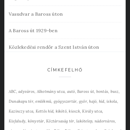
Vasudvar a Baross úton
A Baross út 1929-ben
Közlekedési rendőr a Szent István úton
CÍMKEFELHŐ
ABC
adyváros
Alkotmány utca
autó
Baross út
bontás
busz
Dunakapu tér
emlékmű
gyógyszertár
győr
hajó
híd
iskola
Kazinczy utca
Kettős híd
kikötő
kioszk
Király utca
Kisfaludy
könyvtár
Köztársaság tér
lakótelep
nádorváros