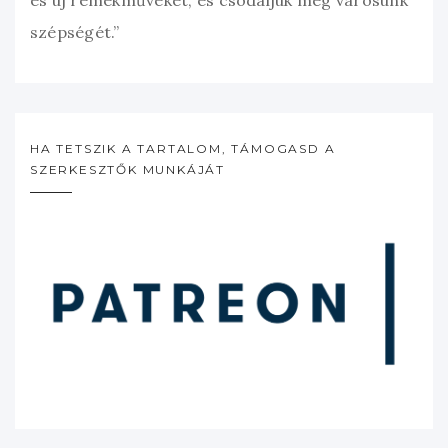
és új remekműveket, és csodáljuk meg városunk
szépségét.”
HA TETSZIK A TARTALOM, TÁMOGASD A
SZERKESZTŐK MUNKÁJÁT