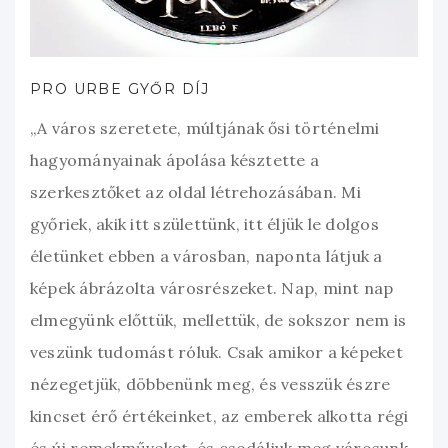
PRO URBE GYŐR DÍJ
„A város szeretete, múltjának ősi történelmi
hagyományainak ápolása késztette a
szerkesztőket az oldal létrehozásában. Mi
győriek, akik itt születtünk, itt éljük le dolgos
életünket ebben a városban, naponta látjuk a
képek ábrázolta városrészeket. Nap, mint nap
elmegyünk előttük, mellettük, de sokszor nem is
veszünk tudomást róluk. Csak amikor a képeket
nézegetjük, döbbenünk meg, és vesszük észre
kincset érő értékeinket, az emberek alkotta régi