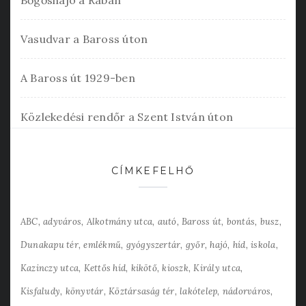
Bőgőshajó a Rábán
Vasudvar a Baross úton
A Baross út 1929-ben
Közlekedési rendőr a Szent István úton
CÍMKEFELHŐ
ABC
adyváros
Alkotmány utca
autó
Baross út
bontás
busz
Dunakapu tér
emlékmű
gyógyszertár
győr
hajó
híd
iskola
Kazinczy utca
Kettős híd
kikötő
kioszk
Király utca
Kisfaludy
könyvtár
Köztársaság tér
lakótelep
nádorváros