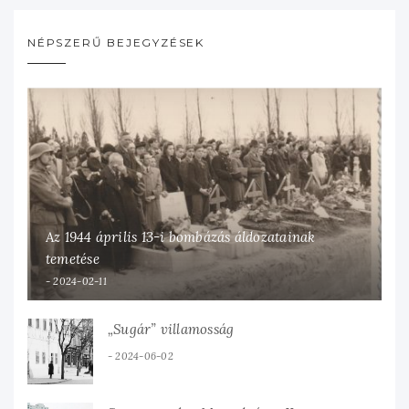
NÉPSZERŰ BEJEGYZÉSEK
Az 1944 április 13-i bombázás áldozatainak
temetése
2024-02-11
„Sugár” villamosság
2024-06-02