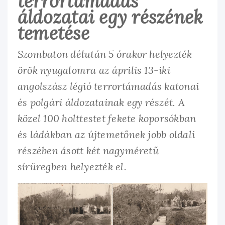
terrortámadás
áldozatai egy részének
temetése
Szombaton délután 5 órakor helyezték
örök nyugalomra az április 13-iki
angolszász légió terrortámadás katonai
és polgári áldozatainak egy részét. A
közel 100 holttestet fekete koporsókban
és ládákban az újtemetőnek jobb oldali
részében ásott két nagyméretű
sírüregben helyezték el.