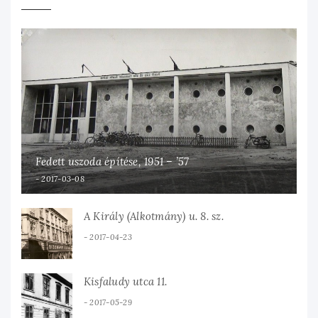
Fedett uszoda építése, 1951 – ’57
2017-03-08
A Király (Alkotmány) u. 8. sz.
2017-04-23
Kisfaludy utca 11.
2017-05-29