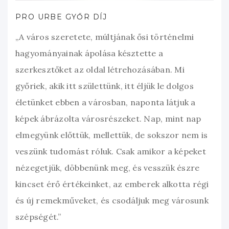
PRO URBE GYŐR DÍJ
„A város szeretete, múltjának ősi történelmi
hagyományainak ápolása késztette a
szerkesztőket az oldal létrehozásában. Mi
győriek, akik itt születtünk, itt éljük le dolgos
életünket ebben a városban, naponta látjuk a
képek ábrázolta városrészeket. Nap, mint nap
elmegyünk előttük, mellettük, de sokszor nem is
veszünk tudomást róluk. Csak amikor a képeket
nézegetjük, döbbenünk meg, és vesszük észre
kincset érő értékeinket, az emberek alkotta régi
és új remekműveket, és csodáljuk meg városunk
szépségét.”