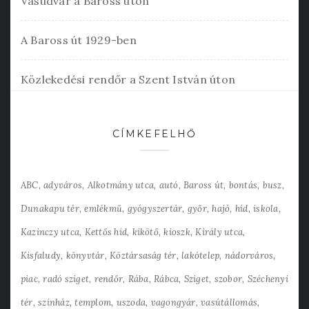
Vasudvar a Baross úton
A Baross út 1929-ben
Közlekedési rendőr a Szent István úton
CÍMKEFELHŐ
ABC
adyváros
Alkotmány utca
autó
Baross út
bontás
busz
Dunakapu tér
emlékmű
gyógyszertár
győr
hajó
híd
iskola
Kazinczy utca
Kettős híd
kikötő
kioszk
Király utca
Kisfaludy
könyvtár
Köztársaság tér
lakótelep
nádorváros
piac
radó sziget
rendőr
Rába
Rábca
Sziget
szobor
Széchenyi
tér
színház
templom
uszoda
vagongyár
vasútállomás