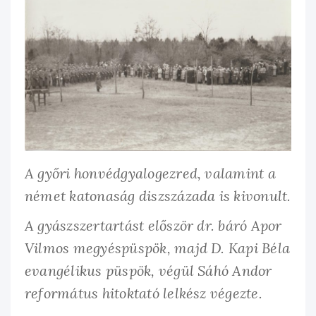
A győri honvédgyalogezred, valamint a
német katonaság diszszázada is kivonult.
A gyászszertartást először dr. báró Apor
Vilmos megyéspüspök, majd D. Kapi Béla
evangélikus püspök, végül Sáhó Andor
református hitoktató lelkész végezte.