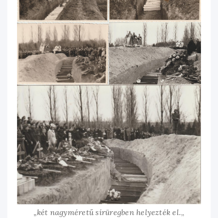
„két nagyméretű sírüregben helyezték el.
„