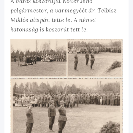
A város koszorúját Koller Jenő
polgármester, a varmegyéét dr. Telbisz
Miklós alispán tette le. A német
katonaság is koszorút tett le.