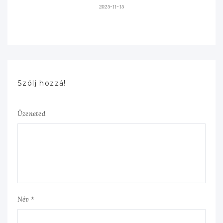
2025-11-15
Szólj hozzá!
Üzeneted
Név *