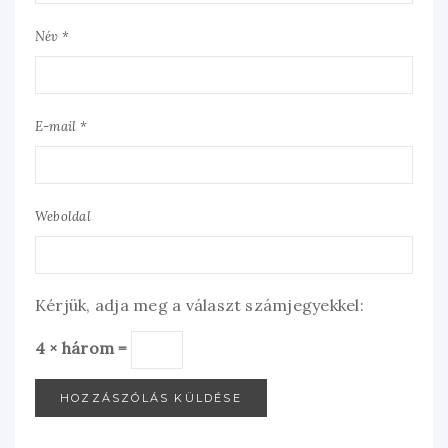
Név *
E-mail *
Weboldal
Kérjük, adja meg a választ számjegyekkel:
4 × három =