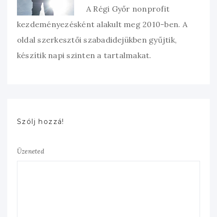
A Régi Győr nonprofit
kezdeményezésként alakult meg 2010-ben. A
oldal szerkesztői szabadidejükben gyűjtik,
készítik napi szinten a tartalmakat.
Szólj hozzá!
Üzeneted