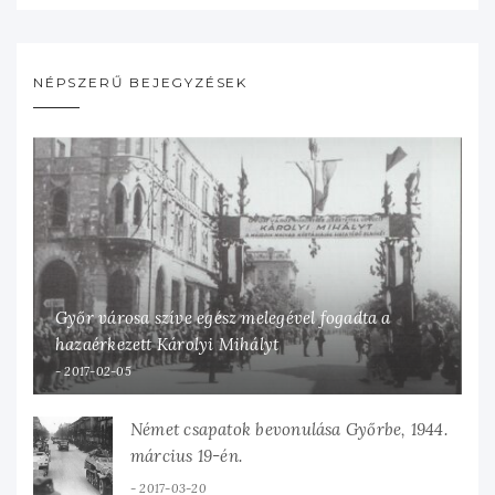
NÉPSZERŰ BEJEGYZÉSEK
Győr városa szíve egész melegével fogadta a
hazaérkezett Károlyi Mihályt
2017-02-05
Német csapatok bevonulása Győrbe, 1944.
március 19-én.
2017-03-20