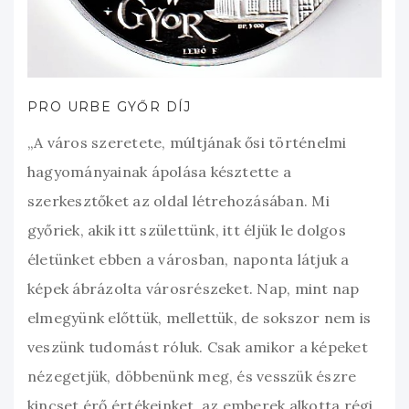
PRO URBE GYŐR DÍJ
„A város szeretete, múltjának ősi történelmi
hagyományainak ápolása késztette a
szerkesztőket az oldal létrehozásában. Mi
győriek, akik itt születtünk, itt éljük le dolgos
életünket ebben a városban, naponta látjuk a
képek ábrázolta városrészeket. Nap, mint nap
elmegyünk előttük, mellettük, de sokszor nem is
veszünk tudomást róluk. Csak amikor a képeket
nézegetjük, döbbenünk meg, és vesszük észre
kincset érő értékeinket, az emberek alkotta régi