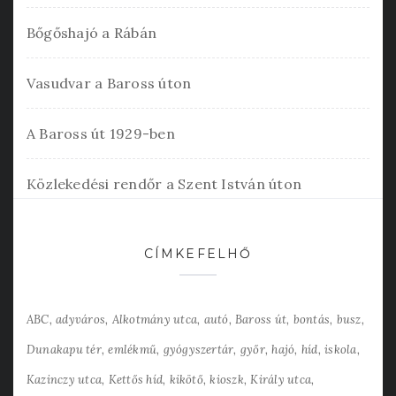
Bőgőshajó a Rábán
Vasudvar a Baross úton
A Baross út 1929-ben
Közlekedési rendőr a Szent István úton
CÍMKEFELHŐ
ABC
adyváros
Alkotmány utca
autó
Baross út
bontás
busz
Dunakapu tér
emlékmű
gyógyszertár
győr
hajó
híd
iskola
Kazinczy utca
Kettős híd
kikötő
kioszk
Király utca