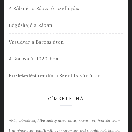
A Rába és a Rábca összefolyása
Bőgőshajó a Rábán
Vasudvar a Baross úton
A Baross út 1929-ben
Közlekedési rendőr a Szent István úton
CÍMKEFELHŐ
ABC
adyváros
Alkotmány utca
autó
Baross út
bontás
busz
Dunakapu tér
emlékmű
gyógyszertár
győr
hajó
híd
iskola