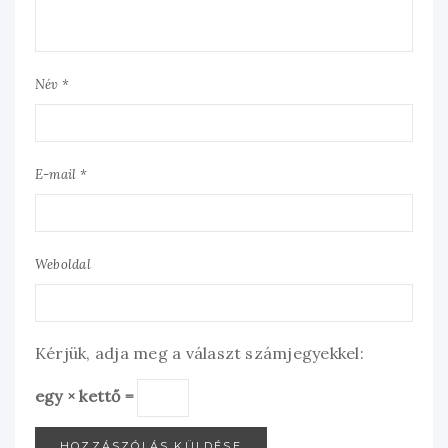
Név *
E-mail *
Weboldal
Kérjük, adja meg a választ számjegyekkel:
egy × kettő =