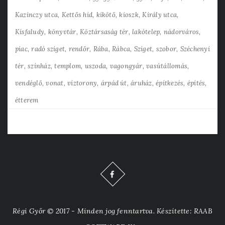
Kazinczy utca
Kettős híd
kikötő
kioszk
Király utca
Kisfaludy
könyvtár
Köztársaság tér
lakótelep
nádorváros
piac
radó sziget
rendőr
Rába
Rábca
Sziget
szobor
Széchenyi
tér
színház
templom
uszoda
vagongyár
vasútállomás
vendéglő
vonat
víztorony
árpád út
áruház
építkezés
építés
étterem
Régi Győr © 2017 - Minden jog fenntartva. Készítette: RAAB