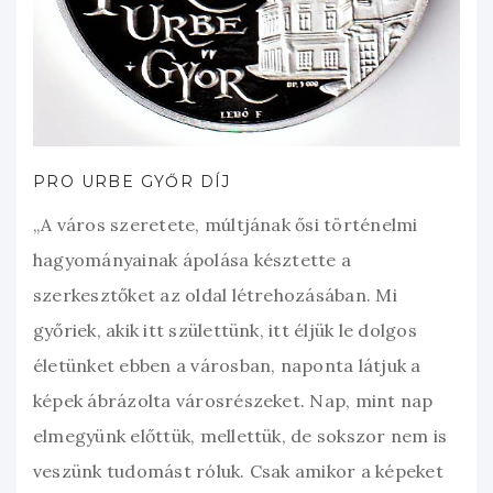
PRO URBE GYŐR DÍJ
„A város szeretete, múltjának ősi történelmi
hagyományainak ápolása késztette a
szerkesztőket az oldal létrehozásában. Mi
győriek, akik itt születtünk, itt éljük le dolgos
életünket ebben a városban, naponta látjuk a
képek ábrázolta városrészeket. Nap, mint nap
elmegyünk előttük, mellettük, de sokszor nem is
veszünk tudomást róluk. Csak amikor a képeket