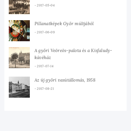
2017-05-04
Pillanatképek Győr múltjából
2017-06-09
A győri Veöreös-palota és a Kisfaludy-
kávéház
2017-07-14
Az új győri vasútállomás, 1958
2017-08-21