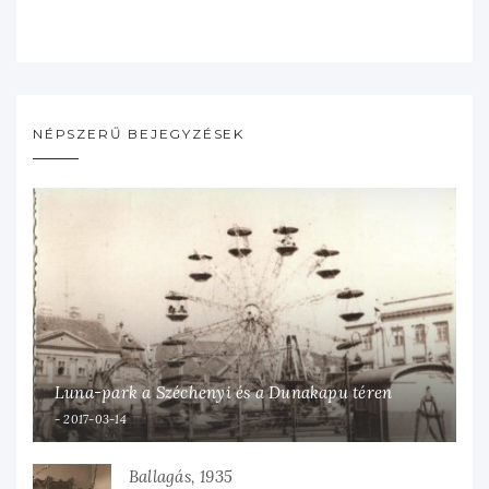
NÉPSZERŰ BEJEGYZÉSEK
Luna-park a Széchenyi és a Dunakapu téren
2017-03-14
Ballagás, 1935