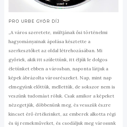
PRO URBE GYŐR DÍJ
„A város szeretete, múltjának ősi történelmi
hagyományainak ápolása késztette a
szerkesztőket az oldal létrehozásában. Mi
győriek, akik itt születtünk, itt éljük le dolgos
életünket ebben a városban, naponta látjuk a
képek ábrázolta városrészeket. Nap, mint nap
elmegyünk előttük, mellettük, de sokszor nem is
veszünk tudomást róluk. Csak amikor a képeket
nézegetjük, döbbenünk meg, és vesszük észre
kincset érő értékeinket, az emberek alkotta régi
és új remekműveket, és csodáljuk meg városunk