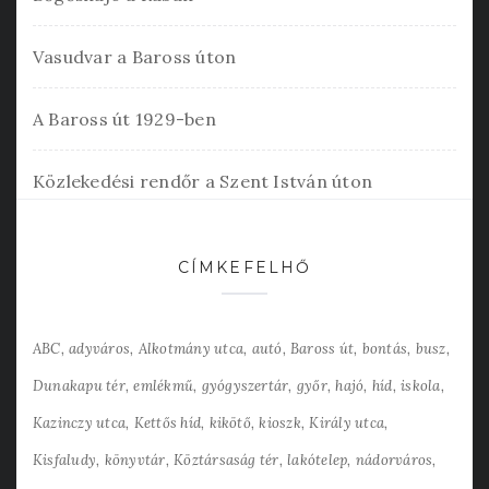
Vasudvar a Baross úton
A Baross út 1929-ben
Közlekedési rendőr a Szent István úton
CÍMKEFELHŐ
ABC
adyváros
Alkotmány utca
autó
Baross út
bontás
busz
Dunakapu tér
emlékmű
gyógyszertár
győr
hajó
híd
iskola
Kazinczy utca
Kettős híd
kikötő
kioszk
Király utca
Kisfaludy
könyvtár
Köztársaság tér
lakótelep
nádorváros