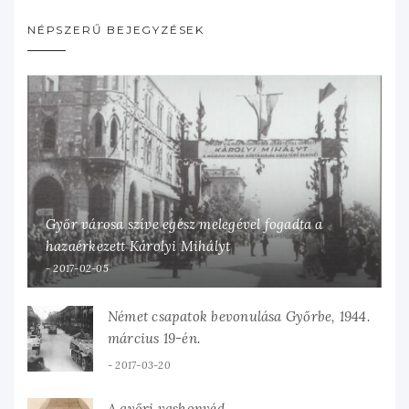
NÉPSZERŰ BEJEGYZÉSEK
Győr városa szíve egész melegével fogadta a
hazaérkezett Károlyi Mihályt
2017-02-05
Német csapatok bevonulása Győrbe, 1944.
március 19-én.
2017-03-20
A győri vashonvéd