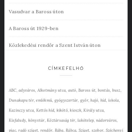
Vasudvar a Baross úton
A Baross út 1929-ben
Közlekedési rendőr a Szent István úton
CÍMKEFELHŐ
ABC
adyváros
Alkotmány utca
autó
Baross út
bontás
busz
Dunakapu tér
emlékmű
gyógyszertár
győr
hajó
híd
iskola
Kazinczy utca
Kettős híd
kikötő
kioszk
Király utca
Kisfaludy
könyvtár
Köztársaság tér
lakótelep
nádorváros
piac
radó sziget
rendőr
Rába
Rábca
Sziget
szobor
Széchenyi