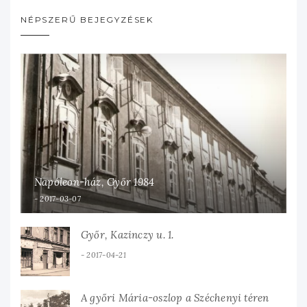
NÉPSZERŰ BEJEGYZÉSEK
Napóleon-ház, Győr 1984
2017-03-07
Győr, Kazinczy u. 1.
2017-04-21
A győri Mária-oszlop a Széchenyi téren