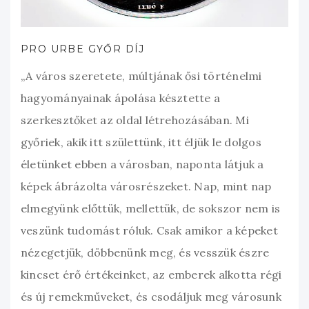
PRO URBE GYŐR DÍJ
„A város szeretete, múltjának ősi történelmi
hagyományainak ápolása késztette a
szerkesztőket az oldal létrehozásában. Mi
győriek, akik itt születtünk, itt éljük le dolgos
életünket ebben a városban, naponta látjuk a
képek ábrázolta városrészeket. Nap, mint nap
elmegyünk előttük, mellettük, de sokszor nem is
veszünk tudomást róluk. Csak amikor a képeket
nézegetjük, döbbenünk meg, és vesszük észre
kincset érő értékeinket, az emberek alkotta régi
és új remekműveket, és csodáljuk meg városunk