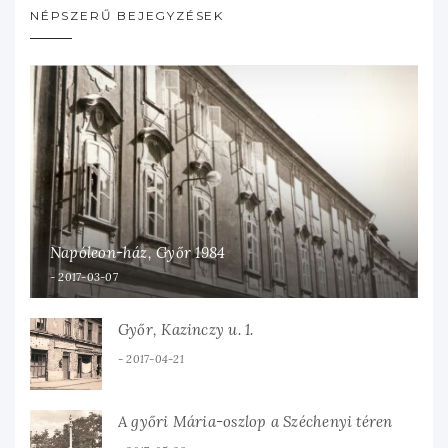
NÉPSZERŰ BEJEGYZÉSEK
Napóleon-ház, Győr 1984
2017-03-07
Győr, Kazinczy u. 1.
2017-04-21
A győri Mária-oszlop a Széchenyi téren