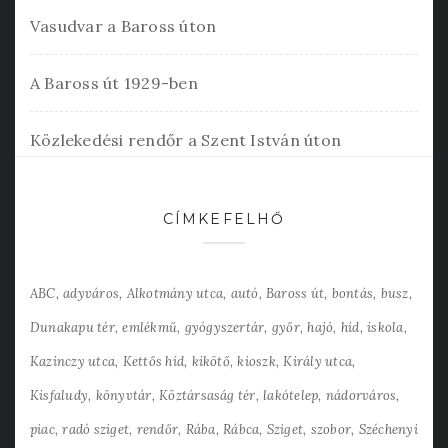
Vasudvar a Baross úton
A Baross út 1929-ben
Közlekedési rendőr a Szent István úton
CÍMKEFELHŐ
ABC
adyváros
Alkotmány utca
autó
Baross út
bontás
busz
Dunakapu tér
emlékmű
gyógyszertár
győr
hajó
híd
iskola
Kazinczy utca
Kettős híd
kikötő
kioszk
Király utca
Kisfaludy
könyvtár
Köztársaság tér
lakótelep
nádorváros
piac
radó sziget
rendőr
Rába
Rábca
Sziget
szobor
Széchenyi