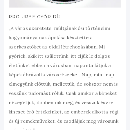
PRO URBE GYŐR DÍJ
„A város szeretete, múltjának ősi történelmi
hagyományainak ápolása késztette a
szerkesztőket az oldal létrehozásában. Mi
győriek, akik itt születtünk, itt éljük le dolgos
életünket ebben a városban, naponta látjuk a
képek ábrázolta városrészeket. Nap, mint nap
elmegyünk előttük, mellettük, de sokszor nem is
veszünk tudomást róluk. Csak amikor a képeket
nézegetjük, döbbenünk meg, és vesszük észre
kincset érő értékeinket, az emberek alkotta régi
és új remekműveket, és csodáljuk meg városunk