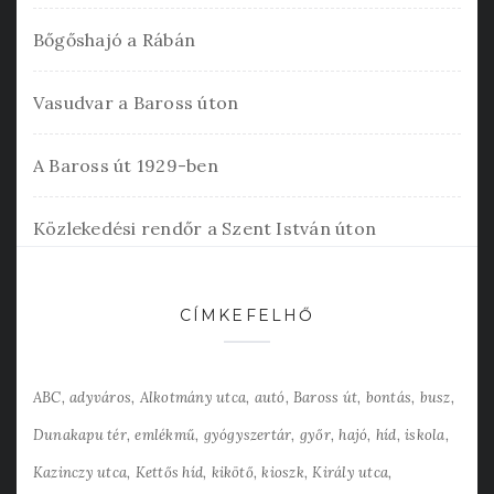
Bőgőshajó a Rábán
Vasudvar a Baross úton
A Baross út 1929-ben
Közlekedési rendőr a Szent István úton
CÍMKEFELHŐ
ABC
adyváros
Alkotmány utca
autó
Baross út
bontás
busz
Dunakapu tér
emlékmű
gyógyszertár
győr
hajó
híd
iskola
Kazinczy utca
Kettős híd
kikötő
kioszk
Király utca