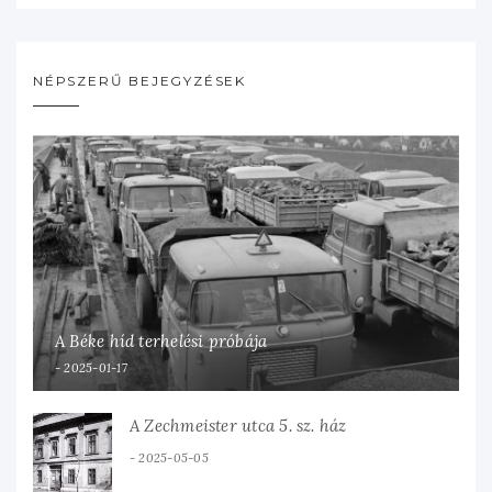
NÉPSZERŰ BEJEGYZÉSEK
A Béke híd terhelési próbája
2025-01-17
A Zechmeister utca 5. sz. ház
2025-05-05