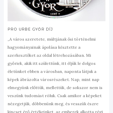
PRO URBE GYŐR DÍJ
„A város szeretete, múltjának ősi történelmi
hagyományainak ápolása késztette a
szerkesztőket az oldal létrehozásában. Mi
győriek, akik itt születtünk, itt éljük le dolgos
életünket ebben a városban, naponta látjuk a
képek ábrázolta városrészeket. Nap, mint nap
elmegyünk előttük, mellettük, de sokszor nem is
veszünk tudomást róluk. Csak amikor a képeket
nézegetjük, döbbenünk meg, és vesszük észre
kincset érő értékeinket, az emberek alkotta régi