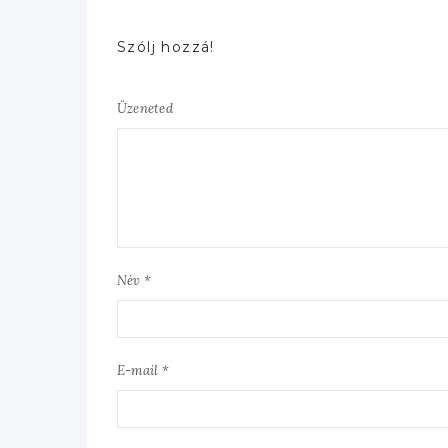
Szólj hozzá!
Üzeneted
Név *
E-mail *