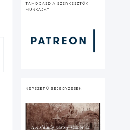
TÁMOGASD A SZERKESZTŐK
MUNKÁJÁT
NÉPSZERŰ BEJEGYZÉSEK
A Kisfaludy Károly-szobor az