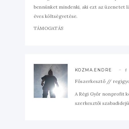
bennünket mindenki, aki ezt az üzenetet l
éves költségvetése.
TÁMOGATÁS
KOZMA.ENDRE
Főszerkesztő // regigy
A Régi Győr nonprofit 
szerkesztői szabadidejük