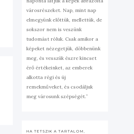
naponta látjuk a képek ábrázolta
városrészeket. Nap, mint nap
elmegyünk előttük, mellettük, de
sokszor nem is veszünk
tudomást róluk. Csak amikor a
képeket nézegetjük, döbbenünk
meg, és vesszük észre kincset
érő értékeinket, az emberek
alkotta régi és új
remekműveket, és csodáljuk
meg városunk szépségét.”
HA TETSZIK A TARTALOM,