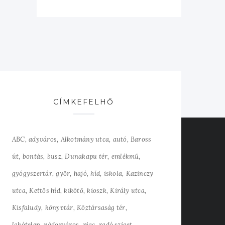
CÍMKEFELHŐ
ABC
adyváros
Alkotmány utca
autó
Baross
út
bontás
busz
Dunakapu tér
emlékmű
gyógyszertár
győr
hajó
híd
iskola
Kazinczy
utca
Kettős híd
kikötő
kioszk
Király utca
Kisfaludy
könyvtár
Köztársaság tér
lakótelep
nádorváros
piac
radó sziget