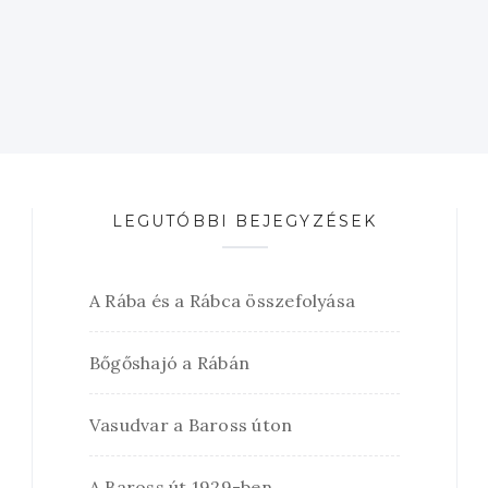
LEGUTÓBBI BEJEGYZÉSEK
A Rába és a Rábca összefolyása
Bőgőshajó a Rábán
Vasudvar a Baross úton
A Baross út 1929-ben