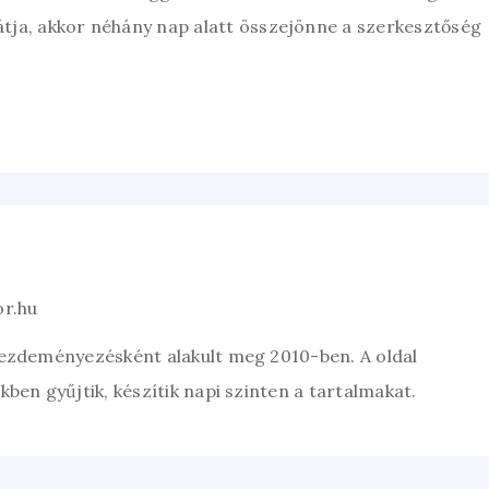
átja, akkor néhány nap alatt összejönne a szerkesztőség
or.hu
kezdeményezésként alakult meg 2010-ben. A oldal
ben gyűjtik, készítik napi szinten a tartalmakat.