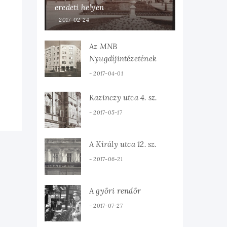
eredeti helyén
2017-02-24
Az MNB
Nyugdíjintézetének
bérháza
2017-04-01
Kazinczy utca 4. sz.
2017-05-17
A Király utca 12. sz.
2017-06-21
A győri rendőr
2017-07-27