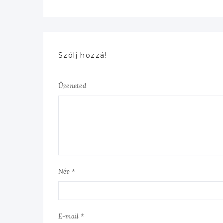
Szólj hozzá!
Üzeneted
Név *
E-mail *