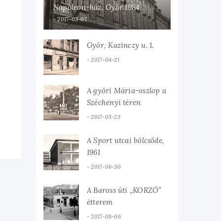
Napóleon-ház, Győr 1984
2017-03-07
Győr, Kazinczy u. 1.
2017-04-21
A győri Mária-oszlop a
Széchenyi téren
2017-05-23
A Sport utcai bölcsőde,
1961
2017-06-30
A Baross úti „KORZÓ”
étterem
2017-08-06