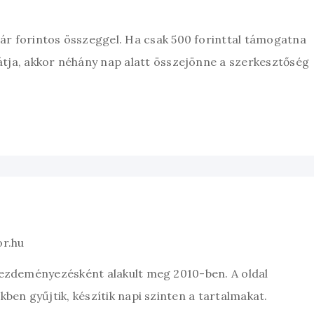
zár forintos összeggel. Ha csak 500 forinttal támogatna
átja, akkor néhány nap alatt összejönne a szerkesztőség
or.hu
kezdeményezésként alakult meg 2010-ben. A oldal
ben gyűjtik, készítik napi szinten a tartalmakat.