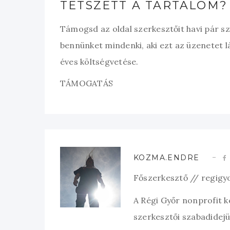
TETSZETT A TARTALOM?
Támogsd az oldal szerkesztőit havi pár s
bennünket mindenki, aki ezt az üzenetet l
éves költségvetése.
TÁMOGATÁS
KOZMA.ENDRE
Főszerkesztő // regigy
A Régi Győr nonprofit 
szerkesztői szabadidejük