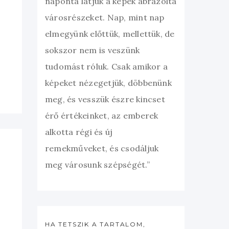
naponta látjuk a képek ábrázolta
városrészeket. Nap, mint nap
elmegyünk előttük, mellettük, de
sokszor nem is veszünk
tudomást róluk. Csak amikor a
képeket nézegetjük, döbbenünk
meg, és vesszük észre kincset
érő értékeinket, az emberek
alkotta régi és új
remekműveket, és csodáljuk
meg városunk szépségét.”
HA TETSZIK A TARTALOM,