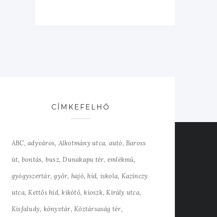
CÍMKEFELHŐ
ABC
adyváros
Alkotmány utca
autó
Baross
út
bontás
busz
Dunakapu tér
emlékmű
gyógyszertár
győr
hajó
híd
iskola
Kazinczy
utca
Kettős híd
kikötő
kioszk
Király utca
Kisfaludy
könyvtár
Köztársaság tér