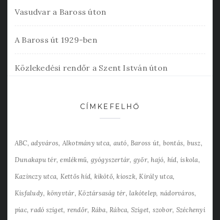
Vasudvar a Baross úton
A Baross út 1929-ben
Közlekedési rendőr a Szent István úton
CÍMKEFELHŐ
ABC
adyváros
Alkotmány utca
autó
Baross út
bontás
busz
Dunakapu tér
emlékmű
gyógyszertár
győr
hajó
híd
iskola
Kazinczy utca
Kettős híd
kikötő
kioszk
Király utca
Kisfaludy
könyvtár
Köztársaság tér
lakótelep
nádorváros
piac
radó sziget
rendőr
Rába
Rábca
Sziget
szobor
Széchenyi