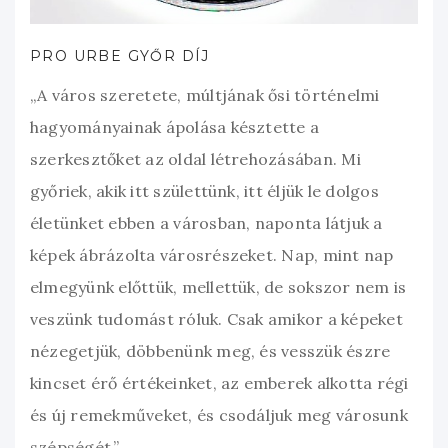
PRO URBE GYŐR DÍJ
„A város szeretete, múltjának ősi történelmi
hagyományainak ápolása késztette a
szerkesztőket az oldal létrehozásában. Mi
győriek, akik itt születtünk, itt éljük le dolgos
életünket ebben a városban, naponta látjuk a
képek ábrázolta városrészeket. Nap, mint nap
elmegyünk előttük, mellettük, de sokszor nem is
veszünk tudomást róluk. Csak amikor a képeket
nézegetjük, döbbenünk meg, és vesszük észre
kincset érő értékeinket, az emberek alkotta régi
és új remekműveket, és csodáljuk meg városunk
szépségét.”