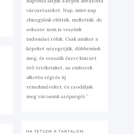
naponta látjuk a képek ábrázolta
városrészeket. Nap, mint nap
elmegyünk előttük, mellettük, de
sokszor nem is veszünk
tudomást róluk. Csak amikor a
képeket nézegetjük, döbbenünk
meg, és vesszük észre kincset
érő értékeinket, az emberek
alkotta régi és új
remekműveket, és csodáljuk
meg városunk szépségét.”
HA TETSZIK A TARTALOM,