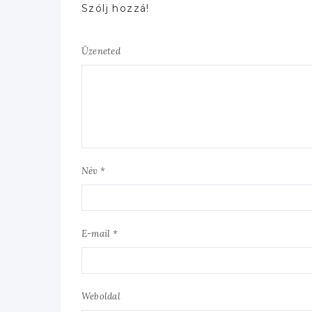
Szólj hozzá!
Üzeneted
Név *
E-mail *
Weboldal