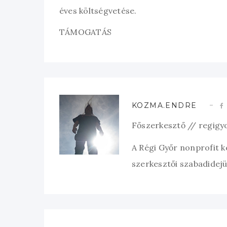
éves költségvetése.
TÁMOGATÁS
KOZMA.ENDRE
Főszerkesztő // regigy
A Régi Győr nonprofit 
szerkesztői szabadidejük