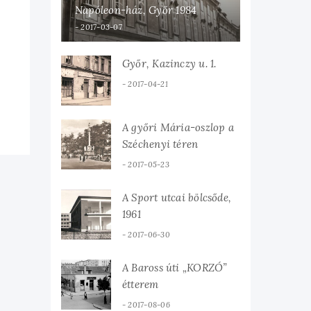
Napóleon-ház, Győr 1984
2017-03-07
Győr, Kazinczy u. 1.
2017-04-21
A győri Mária-oszlop a
Széchenyi téren
2017-05-23
A Sport utcai bölcsőde,
1961
2017-06-30
A Baross úti „KORZÓ”
étterem
2017-08-06