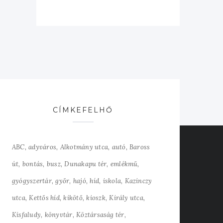
CÍMKEFELHŐ
ABC
adyváros
Alkotmány utca
autó
Baross
út
bontás
busz
Dunakapu tér
emlékmű
gyógyszertár
győr
hajó
híd
iskola
Kazinczy
utca
Kettős híd
kikötő
kioszk
Király utca
Kisfaludy
könyvtár
Köztársaság tér