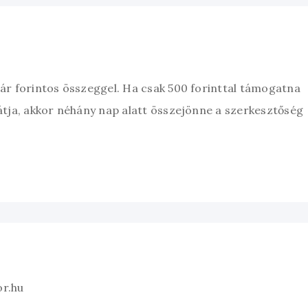
zár forintos összeggel. Ha csak 500 forinttal támogatna
átja, akkor néhány nap alatt összejönne a szerkesztőség
or.hu