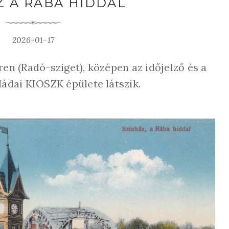
Z A RÁBA HÍDDAL
2026-01-17
ren (Radó-sziget), középen az időjelző és a
Mádai KIOSZK épülete látszik.