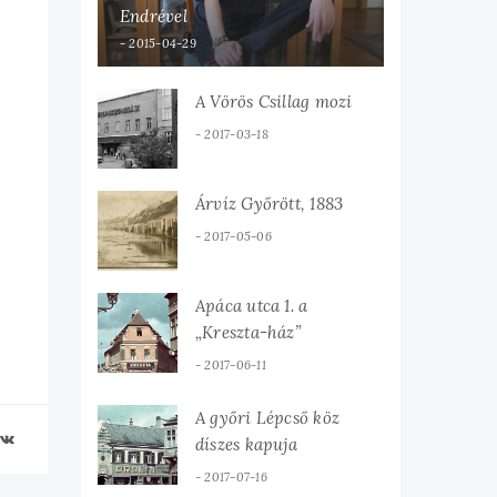
Endrével
2015-04-29
A Vörös Csillag mozi
2017-03-18
Árvíz Győrött, 1883
2017-05-06
Apáca utca 1. a
„Kreszta-ház”
2017-06-11
A győri Lépcső köz
díszes kapuja
2017-07-16