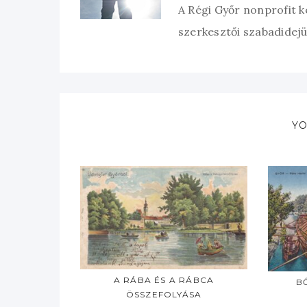
A Régi Győr nonprofit 
szerkesztői szabadidejük
YO
A RÁBA ÉS A RÁBCA
B
ÖSSZEFOLYÁSA