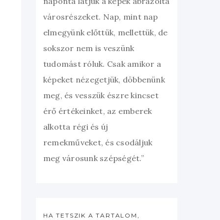
naponta látjuk a képek ábrázolta
városrészeket. Nap, mint nap
elmegyünk előttük, mellettük, de
sokszor nem is veszünk
tudomást róluk. Csak amikor a
képeket nézegetjük, döbbenünk
meg, és vesszük észre kincset
érő értékeinket, az emberek
alkotta régi és új
remekműveket, és csodáljuk
meg városunk szépségét.”
HA TETSZIK A TARTALOM,