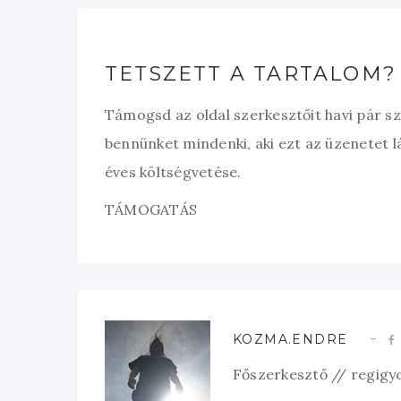
TETSZETT A TARTALOM?
Támogsd az oldal szerkesztőit havi pár s
bennünket mindenki, aki ezt az üzenetet l
éves költségvetése.
TÁMOGATÁS
KOZMA.ENDRE
Főszerkesztő // regigy