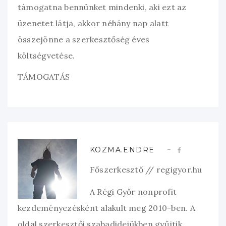
támogatna bennünket mindenki, aki ezt az
üzenetet látja, akkor néhány nap alatt
összejönne a szerkesztőség éves
költségvetése.
TÁMOGATÁS
KOZMA.ENDRE
Főszerkesztő // regigyor.hu
A Régi Győr nonprofit
kezdeményezésként alakult meg 2010-ben. A
oldal szerkesztői szabadidejükben gyűjtik,