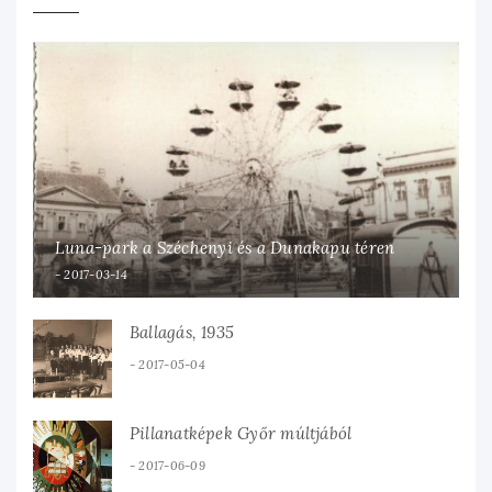
Luna-park a Széchenyi és a Dunakapu téren
2017-03-14
Ballagás, 1935
2017-05-04
Pillanatképek Győr múltjából
2017-06-09