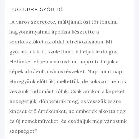
PRO URBE GYŐR DÍJ
„A város szeretete, múltjának ősi történelmi
hagyományainak ápolása késztette a
szerkesztőket az oldal létrehozásában. Mi
győriek, akik itt születtünk, itt éljük le dolgos
életünket ebben a városban, naponta látjuk a
képek ábrázolta városrészeket. Nap, mint nap
elmegyünk előttük, mellettük, de sokszor nem is
veszünk tudomást róluk. Csak amikor a képeket
nézegetjük, döbbenünk meg, és vesszük észre
kincset érő értékeinket, az emberek alkotta régi
és új remekműveket, és csodáljuk meg városunk
szépségét.”