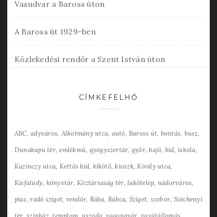
Vasudvar a Baross úton
A Baross út 1929-ben
Közlekedési rendőr a Szent István úton
CÍMKEFELHŐ
ABC
adyváros
Alkotmány utca
autó
Baross út
bontás
busz
Dunakapu tér
emlékmű
gyógyszertár
győr
hajó
híd
iskola
Kazinczy utca
Kettős híd
kikötő
kioszk
Király utca
Kisfaludy
könyvtár
Köztársaság tér
lakótelep
nádorváros
piac
radó sziget
rendőr
Rába
Rábca
Sziget
szobor
Széchenyi
tér
színház
templom
uszoda
vagongyár
vasútállomás